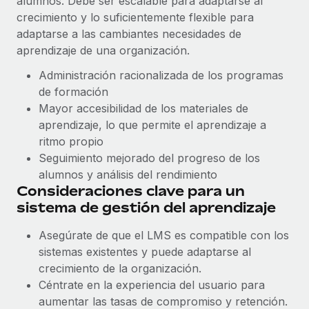
alumnos. Debe ser escalable para adaptarse al
Explora el blog
Proporciona dispositivos tecnológicos y contrólalos
crecimiento y lo suficientemente flexible para
en todo el mundo.
adaptarse a las cambiantes necesidades de
BLOG
aprendizaje de una organización.
Apertura de entidades
Administración racionalizada de los programas
Abre entidades conforme a la legalidad enseguida.
Novedades de producto de Remote:
de formación
Integraciones con Gusto y Xero y Contractor
Movilidad y reubicación
Management Plus
Mayor accesibilidad de los materiales de
Reubica a los empleados con facilidad.
aprendizaje, lo que permite el aprendizaje a
La misión de Remote sigue siendo ayudar a empresas de
ritmo propio
todos los tamaños a contratar, gestionar y...
Prestaciones
Seguimiento mejorado del progreso de los
Gestiona las prestaciones de los empleados sin
Más información
alumnos y análisis del rendimiento
complicaciones.
Consideraciones clave para un
sistema de gestión del aprendizaje
Pento se convierte en un empleador equitativo
con Remote
Asegúrate de que el LMS es compatible con los
sistemas existentes y puede adaptarse al
Gestionar las nóminas internamente es complicado. Tardas
crecimiento de la organización.
semanas en hacerlo manualmente y, al mes...
Céntrate en la experiencia del usuario para
Más información
aumentar las tasas de compromiso y retención.