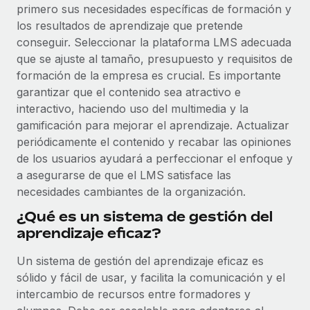
primero sus necesidades específicas de formación y
plataforma de forma flexible.
Sala de prensa
los resultados de aprendizaje que pretende
Integraciones
Asociarse
conseguir. Seleccionar la plataforma LMS adecuada
Optimiza los procesos con herramientas empresariales
Información sobre salarios y talento
Descubre oportunidades de colaborar con nosotros.
que se ajuste al tamaño, presupuesto y requisitos de
esenciales.
Centro de información
formación de la empresa es crucial. Es importante
Remote Build
Próximamente
garantizar que el contenido sea atractivo e
Consultoría de integraciones y automatización con IA.
Obtén ayuda
SERVICIOS
interactivo, haciendo uso del multimedia y la
gamificación para mejorar el aprendizaje. Actualizar
Pregunta a un experto
Consulta todos los recursos
periódicamente el contenido y recabar las opiniones
CASOS PRÁCTICOS
Obtén ayuda de gente experta en RR. HH. globales
de los usuarios ayudará a perfeccionar el enfoque y
y cumplimiento normativo.
a asegurarse de que el LMS satisface las
BLOG
necesidades cambiantes de la organización.
Comprobaciones de antecedentes
Nómina global
Simplifica los procesos de cribado de candidatos.
¿Qué es un sistema de gestión del
EOR y PEO
aprendizaje eficaz?
Cumplimiento normativo
Contractor Management
Adelántate a los riesgos de cumplimiento
Un sistema de gestión del aprendizaje eficaz es
normativo.
sólido y fácil de usar, y facilita la comunicación y el
Impuestos
intercambio de recursos entre formadores y
Gestión de dispositivos