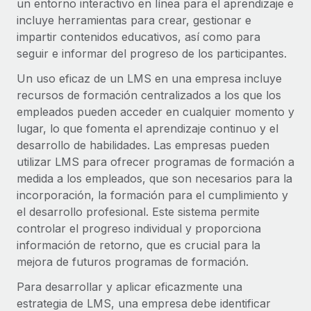
un entorno interactivo en línea para el aprendizaje e
Compáranos con otras empresas.
incluye herramientas para crear, gestionar e
Iniciar sesión
Contractor Management
Nederlands
Calculadora de pagos a autónomos
impartir contenidos educativos, así como para
Integra y gestiona a autónomos globalmente.
Descubre opciones de divisas y tiempos de pago para
seguir e informar del progreso de los participantes.
ETAPAS DE CRECIMIENTO
Français
autónomos globales.
PEO
Un uso eficaz de un LMS en una empresa incluye
Startups
Externaliza tareas laborales complejas.
Deutsch
recursos de formación centralizados a los que los
Soluciones ágiles de RR. HH. globales y nóminas para
APRENDIZAJE CON REMOTE
empleados pueden acceder en cualquier momento y
empresas en crecimiento.
Español
lugar, lo que fomenta el aprendizaje continuo y el
Guías y recursos
INFRAESTRUCTURA
Mediana empresa
desarrollo de habilidades. Las empresas pueden
Conexión Remote
Casos prácticos
Amplía tu equipo con soluciones de RR. HH.
Italiano
utilizar LMS para ofrecer programas de formación a
Integra los RR. HH. en tus flujos de trabajo sin
personalizadas.
medida a los empleados, que son necesarios para la
Glosario de RR. HH.
complicaciones.
Português (Portugal)
incorporación, la formación para el cumplimiento y
Empresa
el desarrollo profesional. Este sistema permite
Listas de verificación y plantillas
Plataforma
RR. HH. globales para grandes empresas.
日本語
controlar el progreso individual y proporciona
Funciones esenciales de RR. HH. integradas para tu
Biblioteca de descripciones de puestos
información de retorno, que es crucial para la
equipo.
한국어
mejora de futuros programas de formación.
ASOCIARSE
Webinarios
Conectar
Nuevo
Para desarrollar y aplicar eficazmente una
Socios tecnológicos estratégicos
中文（简体）
Conecta cualquier herramienta de IA con Remote
Eventos
estrategia de LMS, una empresa debe identificar
Integra la gestión de los RR. HH. globales en tu
mediante nuestro MCP.