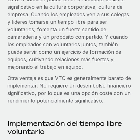
Explora el blog
Proporciona dispositivos tecnológicos y contrólalos
significativo en la cultura corporativa, cultura de
en todo el mundo.
empresa. Cuando los empleados ven a sus colegas
y líderes tomarse un tiempo libre para ser
BLOG
Apertura de entidades
voluntarios, fomenta un fuerte sentido de
Abre entidades conforme a la legalidad enseguida.
Novedades de producto de Remote:
camaradería y un propósito compartido. Y cuando
Integraciones con Gusto y Xero y Contractor
los empleados son voluntarios juntos, también
Movilidad y reubicación
Management Plus
puede servir como un ejercicio de formación de
Reubica a los empleados con facilidad.
La misión de Remote sigue siendo ayudar a empresas de
equipos, cultivando relaciones más fuertes y
todos los tamaños a contratar, gestionar y...
mejorando el trabajo en equipo.
Prestaciones
Gestiona las prestaciones de los empleados sin
Otra ventaja es que VTO es generalmente barato de
Más información
complicaciones.
implementar. No requiere un desembolso financiero
significativo, por lo que es una opción coste con un
Pento se convierte en un empleador equitativo
rendimiento potencialmente significativo.
con Remote
Gestionar las nóminas internamente es complicado. Tardas
Implementación del tiempo libre
semanas en hacerlo manualmente y, al mes...
voluntario
Más información