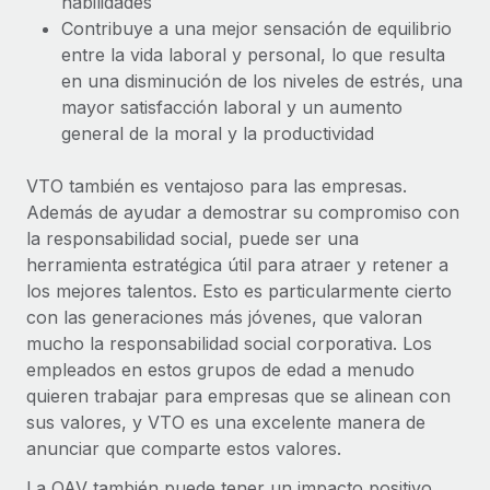
habilidades
plataforma de forma flexible.
Sala de prensa
Contribuye a una mejor sensación de equilibrio
Integraciones
entre la vida laboral y personal, lo que resulta
Asociarse
Optimiza los procesos con herramientas empresariales
Información sobre salarios y talento
en una disminución de los niveles de estrés, una
Descubre oportunidades de colaborar con nosotros.
esenciales.
mayor satisfacción laboral y un aumento
Centro de información
Remote Build
Próximamente
general de la moral y la productividad
Consultoría de integraciones y automatización con IA.
Obtén ayuda
SERVICIOS
VTO también es ventajoso para las empresas.
Pregunta a un experto
Consulta todos los recursos
Además de ayudar a demostrar su compromiso con
CASOS PRÁCTICOS
Obtén ayuda de gente experta en RR. HH. globales
la responsabilidad social, puede ser una
y cumplimiento normativo.
herramienta estratégica útil para atraer y retener a
BLOG
los mejores talentos. Esto es particularmente cierto
Comprobaciones de antecedentes
Nómina global
con las generaciones más jóvenes, que valoran
Simplifica los procesos de cribado de candidatos.
mucho la responsabilidad social corporativa. Los
EOR y PEO
empleados en estos grupos de edad a menudo
Cumplimiento normativo
quieren trabajar para empresas que se alinean con
Contractor Management
Adelántate a los riesgos de cumplimiento
sus valores, y VTO es una excelente manera de
normativo.
anunciar que comparte estos valores.
Impuestos
Gestión de dispositivos
La OAV también puede tener un impacto positivo