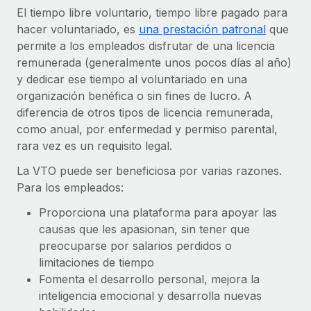
Compáranos con otras empresas.
El tiempo libre voluntario, tiempo libre pagado para
Iniciar sesión
Contractor Management
Nederlands
Calculadora de pagos a autónomos
hacer voluntariado, es
una prestación patronal
que
Integra y gestiona a autónomos globalmente.
Descubre opciones de divisas y tiempos de pago para
permite a los empleados disfrutar de una licencia
ETAPAS DE CRECIMIENTO
Français
autónomos globales.
remunerada (generalmente unos pocos días al año)
PEO
y dedicar ese tiempo al voluntariado en una
Startups
Externaliza tareas laborales complejas.
Deutsch
organización benéfica o sin fines de lucro. A
Soluciones ágiles de RR. HH. globales y nóminas para
APRENDIZAJE CON REMOTE
diferencia de otros tipos de licencia remunerada,
empresas en crecimiento.
Español
como anual, por enfermedad y permiso parental,
Guías y recursos
INFRAESTRUCTURA
Mediana empresa
rara vez es un requisito legal.
Conexión Remote
Casos prácticos
Amplía tu equipo con soluciones de RR. HH.
Italiano
Integra los RR. HH. en tus flujos de trabajo sin
La VTO puede ser beneficiosa por varias razones.
personalizadas.
Glosario de RR. HH.
complicaciones.
Para los empleados:
Português (Portugal)
Empresa
Proporciona una plataforma para apoyar las
Listas de verificación y plantillas
Plataforma
RR. HH. globales para grandes empresas.
日本語
causas que les apasionan, sin tener que
Funciones esenciales de RR. HH. integradas para tu
Biblioteca de descripciones de puestos
preocuparse por salarios perdidos o
equipo.
한국어
limitaciones de tiempo
ASOCIARSE
Webinarios
Conectar
Nuevo
Fomenta el desarrollo personal, mejora la
Socios tecnológicos estratégicos
中文（简体）
Conecta cualquier herramienta de IA con Remote
inteligencia emocional y desarrolla nuevas
Eventos
Integra la gestión de los RR. HH. globales en tu
mediante nuestro MCP.