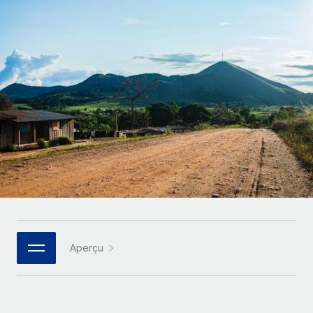
Comparer Remote
pays
Connexion
Gestion des freelances
Nederlands
Examinez notre service par rapport aux autres
Intégrez et gérez vos freelances partout dans le monde
Calculateur de paiement des freelances
Français
Découvrez les devises disponibles et les vitesses de
PEO
CROISSANCE
paiement pour vos freelances internationaux
Sous-traitez les opérations complexes liées à l’emploi
Deutsch
Start-ups
Des solutions agiles et internationales pour les RH et la
APPRENDRE AVEC REMOTE
Español
paie des entreprises en pleine croissance
INFRASTRUCTURE
Recherche et guides
Intégration Remote
Entreprises intermédiaires
Italiano
Intégrez vos RH aux flux de travail en toute simplicité
Études de cas
Développez vos équipes avec des solutions RH sur
mesure
Português (Portugal)
Plateforme
Glossaire RH
Des fonctions RH clés intégrées pour votre équipe
Entreprise
日本語
Checklists et modèles
Les RH à l’international pour les grandes entreprises
Connecter
Nouveau
Aperçu
Descriptions de postes
한국어
Connectez n'importe quel outil d’IA à Remote grâce à
notre MCP
TRAVAILLONS ENSEMBLE
Webinaires
中文（简体）
Partenaires stratégiques de la tech
Intégrations