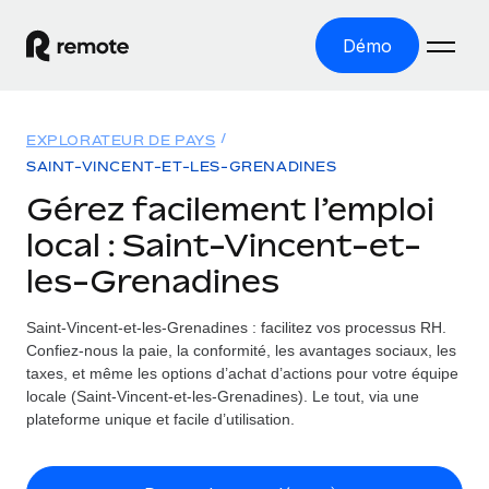
Démo
Accueil
EXPLORATEUR DE PAYS
Les produits
SAINT-VINCENT-ET-LES-GRENADINES
Gérez facilement l’emploi
Solutions
EMPLOI À L’INTERNATIONAL
local : Saint-Vincent-et-
Paie multipays
Ressources
les-Grenadines
COUVERTURE MONDIALE
Gérez la paie facilement et en toute conformité
Explorateur de pays
Tarification
Saint-Vincent-et-les-Grenadines : facilitez vos processus RH.
OUTILS & CALCULATEURS
Employer of record
Toutes les informations sur l’emploi à l’international,
Confiez-nous la paie, la conformité, les avantages sociaux, les
Développez-vous à l’international sans frais liés aux
Outil de calcul du risque de requalification de
pays par pays
taxes, et même les options d’achat d’actions pour votre équipe
entités
contrat
locale (Saint-Vincent-et-les-Grenadines). Le tout, via une
Explorateur des États-Unis (par État)
Évaluez le risque de requalification de contrat par pays
English (United States)
plateforme unique et facile d’utilisation.
Pilotage 360 des freelances
Simplifiez l’embauche à travers les différents États des
Sollicitez vos freelances en toute conformité partout
Calculateur du coût des employés
États-Unis
English
dans le monde
Calculez le coût total des employés dans n’importe quel