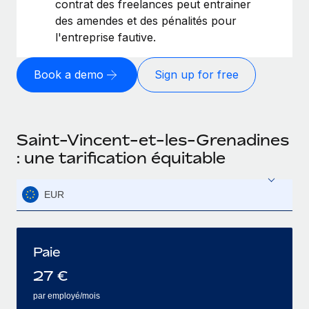
contrat des freelances peut entrainer
des amendes et des pénalités pour
l'entreprise fautive.
Book a demo
Sign up for free
Saint-Vincent-et-les-Grenadines
: une tarification équitable
EUR
Paie
27
€
par employé/mois