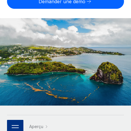
Demander une démo
Comparer Remote
pays
Connexion
Gestion des freelances
Nederlands
Examinez notre service par rapport aux autres
Intégrez et gérez vos freelances partout dans le monde
Calculateur de paiement des freelances
Français
Découvrez les devises disponibles et les vitesses de
PEO
CROISSANCE
paiement pour vos freelances internationaux
Sous-traitez les opérations complexes liées à l’emploi
Deutsch
Start-ups
Des solutions agiles et internationales pour les RH et la
APPRENDRE AVEC REMOTE
Español
paie des entreprises en pleine croissance
INFRASTRUCTURE
Recherche et guides
Intégration Remote
Entreprises intermédiaires
Italiano
Intégrez vos RH aux flux de travail en toute simplicité
Études de cas
Développez vos équipes avec des solutions RH sur
mesure
Português (Portugal)
Plateforme
Glossaire RH
Des fonctions RH clés intégrées pour votre équipe
Entreprise
日本語
Checklists et modèles
Les RH à l’international pour les grandes entreprises
Connecter
Nouveau
Descriptions de postes
한국어
Connectez n'importe quel outil d’IA à Remote grâce à
notre MCP
TRAVAILLONS ENSEMBLE
Webinaires
中文（简体）
Aperçu
Partenaires stratégiques de la tech
Intégrations