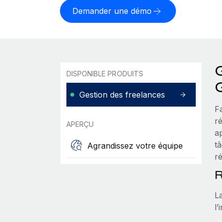
Demander une démo
DISPONIBLE PRODUITS
Gestion des freelances
F
ré
APERÇU
a
t
Agrandissez votre équipe
r
R
L
l’