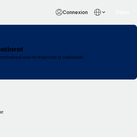
Connexion
Démo
ontinent
ternational tout en respectant la conformité.
ue