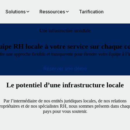
Solutions
Ressources
Tarification
Une infrastructure mondiale
ipe RH locale à votre service sur chaque c
fre une approche flexible et transparente pour étendre votre équipe à l’in
Réserver une démo
Le potentiel d’une infrastructure locale
Par l’intermédiaire de nos entités juridiques locales, de nos relations
ropriétaires et de nos spécialistes RH, nous sommes présents dans chaq
pays pour vous soutenir.