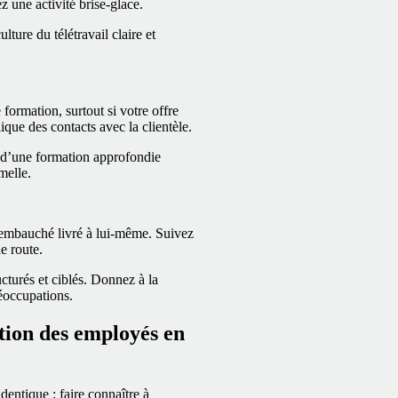
 une activité brise‑glace.
lture du télétravail claire et
formation, surtout si votre offre
ique des contacts avec la clientèle.
ou d’une formation approfondie
melle.
l’embauché livré à lui‑même. Suivez
e route.
ucturés et ciblés. Donnez à la
réoccupations.
tion des employés en
identique : faire connaître à