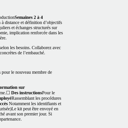
roduction
Semaines 2 à 4
 distance et définition d’objectifs
uliers et échanges structurés sur
mie, implication renforcée dans les
ère.
 selon les besoins. Collaborez avec
s concrètes de l’embauché.
ues pour le nouveau membre de
ormation sur
mme.
☐
Des instructions
Pour le
mployé
Rassemblant les procédures
accès
Notamment les identifiants et
urisée)
Le kit peut être envoyé en
hé avant son premier jour. Si
appartenance.