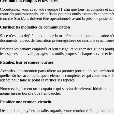
Création des comptes et des accès
Coordonnez‑vous avec votre équipe IT afin que tous les comptes et accè
courriels professionnels, identifiants pour les outils essentiels et par
(comme Slack).
Ils doivent être opérationnels avant la prise de poste d
Clarifiez les modalités de communication
Si ce n’est pas déjà fait, explicitez la manière dont la communication s’
documents, vidéos de formation préenregistrées ou sessions synchrones
Précisez les canaux employés et leur usage, et joignez des guides pratiq
les espaces de travail partagés, les outils propres à chaque service et les
Planifiez leur première journée
Accordez une attention particulière au premier jour du nouvel embauché 
quelles tâches accomplir, quels éléments compléter et qui contacter. Pr
adapté pour faire le point et vérifier ses repères.
Nommez également un « copain » qui servira de référent. Idéalement, ce
même fuseau horaire que l’embauché.
Planifiez une réunion virtuelle
Dès que l’employé est installé, organisez une réunion d’équipe virtuelle 