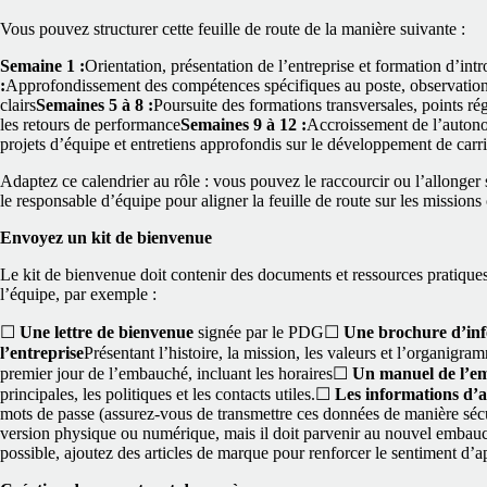
Vous pouvez structurer cette feuille de route de la manière suivante :
Semaine 1 :
Orientation, présentation de l’entreprise et formation d’int
:
Approfondissement des compétences spécifiques au poste, observation à
clairs
Semaines 5 à 8 :
Poursuite des formations transversales, points rég
les retours de performance
Semaines 9 à 12 :
Accroissement de l’autono
projets d’équipe et entretiens approfondis sur le développement de carri
Adaptez ce calendrier au rôle : vous pouvez le raccourcir ou l’allonger
le responsable d’équipe pour aligner la feuille de route sur les mission
Envoyez un kit de bienvenue
Le kit de bienvenue doit contenir des documents et ressources pratiq
l’équipe, par exemple :
☐
Une lettre de bienvenue
signée par le PDG
☐
Une brochure d’inf
l’entreprise
Présentant l’histoire, la mission, les valeurs et l’organigra
premier jour de l’embauché, incluant les horaires
☐
Un manuel de l’e
principales, les politiques et les contacts utiles.
☐
Les informations d’
mots de passe (assurez‑vous de transmettre ces données de manière séc
version physique ou numérique, mais il doit parvenir au nouvel embauc
possible, ajoutez des articles de marque pour renforcer le sentiment d’