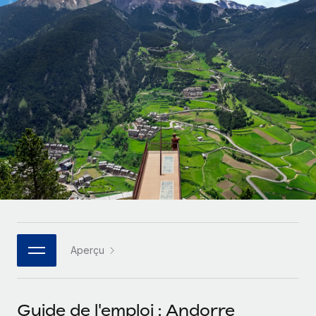
Gestion des freelances
Comparer Remote
pays
Connexion
Intégrez et gérez vos freelances partout dans le monde
Nederlands
Examinez notre service par rapport aux autres
Calculateur de paiement des freelances
PEO
Français
Découvrez les devises disponibles et les vitesses de
Sous-traitez les opérations complexes liées à l’emploi
CROISSANCE
paiement pour vos freelances internationaux
Deutsch
Start-ups
Des solutions agiles et internationales pour les RH et la
INFRASTRUCTURE
APPRENDRE AVEC REMOTE
Español
paie des entreprises en pleine croissance
Intégration Remote
Recherche et guides
Intégrez vos RH aux flux de travail en toute simplicité
Entreprises intermédiaires
Italiano
Études de cas
Développez vos équipes avec des solutions RH sur
Plateforme
mesure
Português (Portugal)
Des fonctions RH clés intégrées pour votre équipe
Glossaire RH
Entreprise
Connecter
Nouveau
日本語
Checklists et modèles
Les RH à l’international pour les grandes entreprises
Connectez n'importe quel outil d’IA à Remote grâce à
Aperçu
Descriptions de postes
한국어
notre MCP
TRAVAILLONS ENSEMBLE
Webinaires
Intégrations
中文（简体）
Guide de l'emploi : Andorre
Partenaires stratégiques de la tech
Rationalisez vos processus avec des outils essentiels