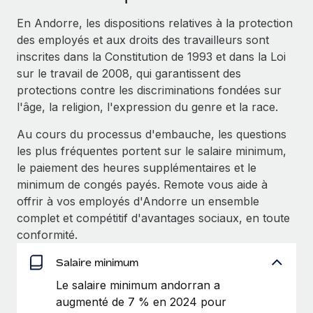
Événements
Intégrez les RH à l’international de manière flexible
En Andorre, les dispositions relatives à la protection
Salle de presse
Devenir partenaire
des employés et aux droits des travailleurs sont
SERVICES
Explorez avec nous vos opportunités de partenariat
inscrites dans la Constitution de 1993 et dans la Loi
Données sur les salaires et les talents
Demandez aux experts
sur le travail de 2008, qui garantissent des
Recevez des conseils d’experts sur les RH à
Remote Build
Bientôt disponible
protections contre les discriminations fondées sur
Centre de ressources
l’international et la conformité
Conseil en intégrations et automatisations assistées par
l'âge, la religion, l'expression du genre et la race.
l’IA
Obtenir de l’aide
Contrôles d’antécédents
Au cours du processus d'embauche, les questions
Simplifiez vos processus de présélection des
Voir toutes les ressources
les plus fréquentes portent sur le salaire minimum,
candidats
ÉTUDES DE CAS
le paiement des heures supplémentaires et le
minimum de congés payés. Remote vous aide à
Remote Watchtower
BLOG
Comment Weaviate, l'as de l'IA, a développé
offrir à vos employés d'Andorre un ensemble
ses effectifs de 120 % avec Remote
Gardez un temps d’avance sur les risques en
Paie multipays
complet et compétitif d'avantages sociaux, en toute
matière de conformité
Weaviate en bref Weaviate crée des infrastructures open
conformité.
EOR et PEO
source et AI-first. Sa mission est...
Gestion des appareils
Salaire minimum
Gestion des freelances
Achetez et suivez vos équipements informatiques
En savoir plus
Le salaire minimum andorran a
dans le monde entier
augmenté de 7 % en 2024 pour
Taxes