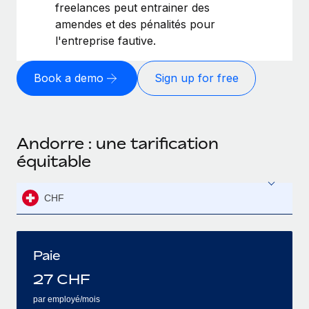
freelances peut entrainer des
amendes et des pénalités pour
l'entreprise fautive.
Book a demo
Sign up for free
Andorre : une tarification
équitable
CHF
Paie
27
CHF
par employé/mois