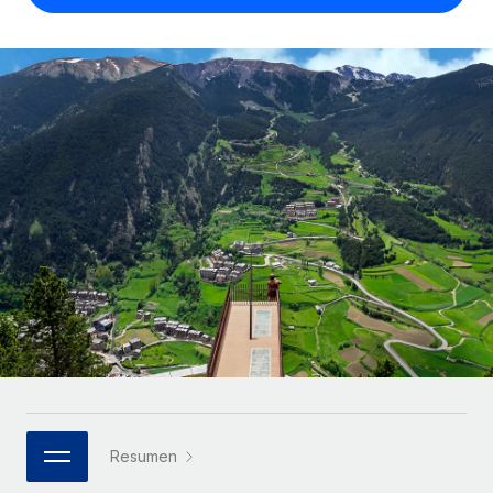
Compáranos con otras empresas.
Iniciar sesión
Contractor Management
Nederlands
Calculadora de pagos a autónomos
Integra y gestiona a autónomos globalmente.
Descubre opciones de divisas y tiempos de pago para
ETAPAS DE CRECIMIENTO
Français
autónomos globales.
PEO
Startups
Externaliza tareas laborales complejas.
Deutsch
Soluciones ágiles de RR. HH. globales y nóminas para
APRENDIZAJE CON REMOTE
empresas en crecimiento.
Español
Guías y recursos
INFRAESTRUCTURA
Mediana empresa
Conexión Remote
Casos prácticos
Amplía tu equipo con soluciones de RR. HH.
Italiano
Integra los RR. HH. en tus flujos de trabajo sin
personalizadas.
Glosario de RR. HH.
complicaciones.
Português (Portugal)
Empresa
Listas de verificación y plantillas
Plataforma
RR. HH. globales para grandes empresas.
日本語
Funciones esenciales de RR. HH. integradas para tu
Biblioteca de descripciones de puestos
equipo.
한국어
ASOCIARSE
Webinarios
Conectar
Nuevo
Socios tecnológicos estratégicos
Resumen
中文（简体）
Conecta cualquier herramienta de IA con Remote
Eventos
Integra la gestión de los RR. HH. globales en tu
mediante nuestro MCP.