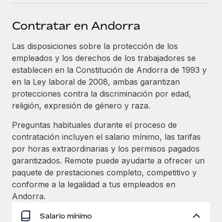
plataforma de forma flexible.
Sala de prensa
Integraciones
Contratar en Andorra
Asociarse
Optimiza los procesos con herramientas empresariales
Información sobre salarios y talento
Descubre oportunidades de colaborar con nosotros.
esenciales.
Las disposiciones sobre la protección de los
Centro de información
empleados y los derechos de los trabajadores se
Remote Build
Próximamente
establecen en la Constitución de Andorra de 1993 y
Consultoría de integraciones y automatización con IA.
Obtén ayuda
SERVICIOS
en la Ley laboral de 2008, ambas garantizan
protecciones contra la discriminación por edad,
Pregunta a un experto
Consulta todos los recursos
CASOS PRÁCTICOS
religión, expresión de género y raza.
Obtén ayuda de gente experta en RR. HH. globales
y cumplimiento normativo.
Preguntas habituales durante el proceso de
BLOG
contratación incluyen el salario mínimo, las tarifas
Comprobaciones de antecedentes
Nómina global
por horas extraordinarias y los permisos pagados
Simplifica los procesos de cribado de candidatos.
garantizados. Remote puede ayudarte a ofrecer un
EOR y PEO
paquete de prestaciones completo, competitivo y
Cumplimiento normativo
Contractor Management
conforme a la legalidad a tus empleados en
Adelántate a los riesgos de cumplimiento
Andorra.
normativo.
Impuestos
Salario mínimo
Gestión de dispositivos