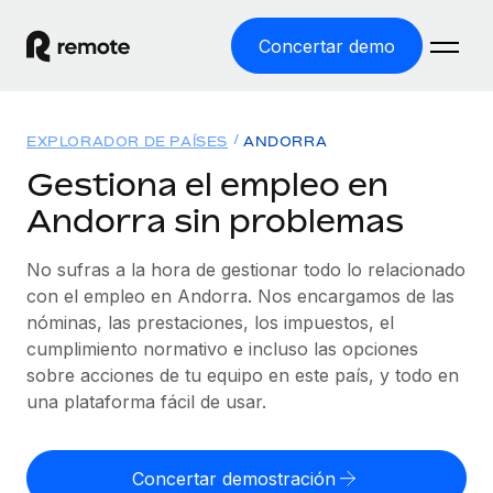
Concertar demo
Inicio
EXPLORADOR DE PAÍSES
ANDORRA
Productos
Gestiona el empleo en
Andorra sin problemas
Soluciones
EMPLEO GLOBAL
Nómina global
No sufras a la hora de gestionar todo lo relacionado
Recursos
COBERTURA MUNDIAL
Gestiona las nóminas de forma sencilla y conforme a la
con el empleo en Andorra. Nos encargamos de las
Explorador de países
legalidad.
nóminas, las prestaciones, los impuestos, el
Precios
HERRAMIENTAS Y CALCULADORAS
Consulta el soporte del empleo global según el país.
cumplimiento normativo e incluso las opciones
Employer of Record
Calculadora del riesgo de clasificación errónea
sobre acciones de tu equipo en este país, y todo en
Explorador estatal de EE. UU.
Expándete en todo el mundo sin gastar en entidades.
Consulta el riesgo de clasificación errónea por país.
una plataforma fácil de usar.
Simplifica la contratación en todos los estados de EE.
Español
Contractor of Record
Calculadora del coste por empleado
UU.
Contrata a autónomos en cualquier parte del mundo
Calcula lo que cuestan los empleados en total en
Concertar demostración
English
Comparador de Remote
cumpliendo la normativa.
cualquier país.