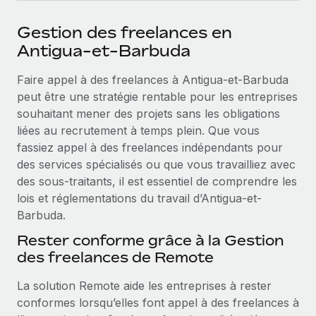
Événements
Intégrez les RH à l’international de manière flexible
Gestion des freelances en
Salle de presse
Devenir partenaire
SERVICES
Antigua-et-Barbuda
Explorez avec nous vos opportunités de partenariat
Données sur les salaires et les talents
Demandez aux experts
Faire appel à des freelances à Antigua-et-Barbuda
Recevez des conseils d’experts sur les RH à
Remote Build
Bientôt disponible
Centre de ressources
peut être une stratégie rentable pour les entreprises
l’international et la conformité
Conseil en intégrations et automatisations assistées par
souhaitant mener des projets sans les obligations
l’IA
Obtenir de l’aide
liées au recrutement à temps plein. Que vous
Contrôles d’antécédents
fassiez appel à des freelances indépendants pour
Simplifiez vos processus de présélection des
Voir toutes les ressources
des services spécialisés ou que vous travailliez avec
candidats
ÉTUDES DE CAS
des sous-traitants, il est essentiel de comprendre les
Remote Watchtower
BLOG
lois et réglementations du travail d’Antigua-et-
Gardez un temps d’avance sur les risques en
Barbuda.
Paie multipays
matière de conformité
Rester conforme grâce à la Gestion
EOR et PEO
des freelances de Remote
Gestion des appareils
Gestion des freelances
Achetez et suivez vos équipements informatiques
La solution Remote aide les entreprises à rester
dans le monde entier
conformes lorsqu’elles font appel à des freelances à
Taxes