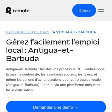
Démo
Accueil
EXPLORATEUR DE PAYS
ANTIGUA-ET-BARBUDA
Les produits
Gérez facilement l’emploi
local : Antigua-et-
Solutions
EMPLOI À L’INTERNATIONAL
Barbuda
Paie multipays
Ressources
COUVERTURE MONDIALE
Gérez la paie facilement et en toute conformité
Antigua-et-Barbuda : facilitez vos processus RH.
Confiez-nous
Explorateur de pays
Tarification
la paie, la conformité, les avantages sociaux, les taxes, et
OUTILS & CALCULATEURS
Employer of record
Toutes les informations sur l’emploi à l’international,
même les options d’achat d’actions pour votre équipe locale
Développez-vous à l’international sans frais liés aux
Outil de calcul du risque de requalification de
pays par pays
(Antigua-et-Barbuda). Le tout, via une plateforme unique et
entités
contrat
facile d’utilisation.
Explorateur des États-Unis (par État)
Évaluez le risque de requalification de contrat par pays
English (United States)
Pilotage 360 des freelances
Simplifiez l’embauche à travers les différents États des
Sollicitez vos freelances en toute conformité part
Calculateur du coût des employés
États-Unis
Demander une démo
English
Calculez le coût total des employés dans n’importe quel