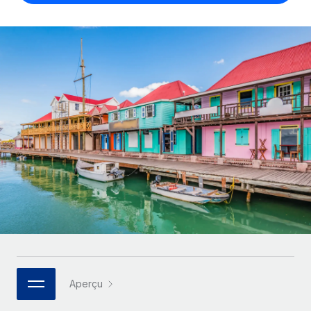
Gestion des freelances
Comparer Remote
pays
Connexion
Intégrez et gérez vos freelances partout dans le monde
Nederlands
Examinez notre service par rapport aux autres
Calculateur de paiement des freelances
PEO
Français
Découvrez les devises disponibles et les vitesses de
Sous-traitez les opérations complexes liées à l’emploi
CROISSANCE
paiement pour vos freelances internationaux
Deutsch
Start-ups
Des solutions agiles et internationales pour les RH et la
INFRASTRUCTURE
APPRENDRE AVEC REMOTE
Español
paie des entreprises en pleine croissance
Intégration Remote
Recherche et guides
Intégrez vos RH aux flux de travail en toute simplicité
Entreprises intermédiaires
Italiano
Études de cas
Développez vos équipes avec des solutions RH sur
Plateforme
mesure
Português (Portugal)
Des fonctions RH clés intégrées pour votre équipe
Glossaire RH
Entreprise
Connecter
Nouveau
日本語
Checklists et modèles
Les RH à l’international pour les grandes entreprises
Connectez n'importe quel outil d’IA à Remote grâce à
Descriptions de postes
한국어
notre MCP
TRAVAILLONS ENSEMBLE
Aperçu
Webinaires
Intégrations
中文（简体）
Partenaires stratégiques de la tech
Rationalisez vos processus avec des outils essentiels