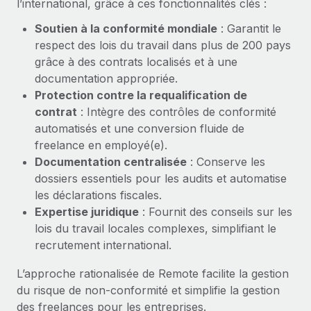
l’international, grâce à ces fonctionnalités clés :
Création d’entité
Explorer le blog
Établissez des entités rapidement et en toute
Soutien à la conformité mondiale
: Garantit le
conformité
respect des lois du travail dans plus de 200 pays
grâce à des contrats localisés et à une
BLOG
Mobilité et déménagement international
documentation appropriée.
Organisez facilement le déménagement de vos
Protection contre la requalification de
Mises à jour des produits de Remote :
employés
Intégrations Gusto et Xero et Gestion des
contrat
: Intègre des contrôles de conformité
freelances Plus
automatisés et une conversion fluide de
Avantages sociaux
freelance en employé(e).
Remote a toujours pour mission d'aider les entreprises de
Gérez facilement les avantages sociaux
Documentation centralisée
: Conserve les
toute taille à embaucher, gérer et payer...
dossiers essentiels pour les audits et automatise
En savoir plus
les déclarations fiscales.
Expertise juridique
: Fournit des conseils sur les
lois du travail locales complexes, simplifiant le
Comment Phiture gère ses 55 employés
recrutement international.
répartis dans 19 pays grâce à Remote
L’approche rationalisée de Remote facilite la gestion
Phiture, un leader notable du conseil en matière de
du risque de non‑conformité et simplifie la gestion
croissance mobile internationale, encourage les...
des freelances pour les entreprises.