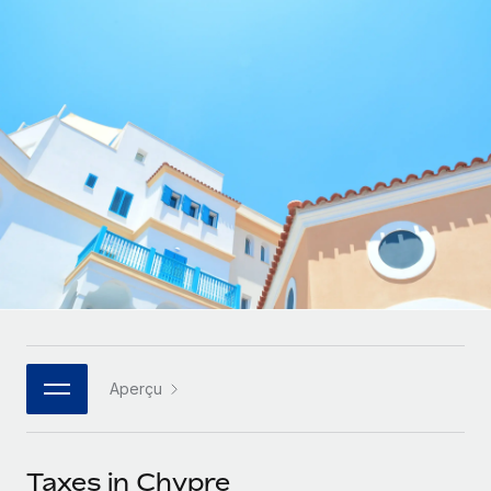
Gestion des freelances
Comparer Remote
pays
Connexion
Intégrez et gérez vos freelances partout dans le monde
Nederlands
Examinez notre service par rapport aux autres
Calculateur de paiement des freelances
PEO
Français
Découvrez les devises disponibles et les vitesses de
Sous-traitez les opérations complexes liées à l’emploi
CROISSANCE
paiement pour vos freelances internationaux
Deutsch
Start-ups
Des solutions agiles et internationales pour les RH et la
INFRASTRUCTURE
APPRENDRE AVEC REMOTE
Español
paie des entreprises en pleine croissance
Intégration Remote
Recherche et guides
Intégrez vos RH aux flux de travail en toute simplicité
Entreprises intermédiaires
Italiano
Études de cas
Développez vos équipes avec des solutions RH sur
Plateforme
mesure
Português (Portugal)
Des fonctions RH clés intégrées pour votre équipe
Glossaire RH
Entreprise
Connecter
Nouveau
日本語
Checklists et modèles
Les RH à l’international pour les grandes entreprises
Connectez n'importe quel outil d’IA à Remote grâce à
Aperçu
Descriptions de postes
한국어
notre MCP
TRAVAILLONS ENSEMBLE
Webinaires
Intégrations
中文（简体）
Taxes in Chypre
Partenaires stratégiques de la tech
Rationalisez vos processus avec des outils essentiels