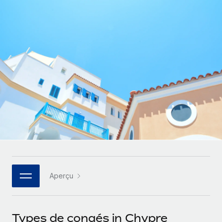
Gestion des freelances
Comparer Remote
pays
Connexion
Intégrez et gérez vos freelances partout dans le monde
Nederlands
Examinez notre service par rapport aux autres
Calculateur de paiement des freelances
PEO
Français
Découvrez les devises disponibles et les vitesses de
Sous-traitez les opérations complexes liées à l’emploi
CROISSANCE
paiement pour vos freelances internationaux
Deutsch
Start-ups
Des solutions agiles et internationales pour les RH et la
INFRASTRUCTURE
APPRENDRE AVEC REMOTE
Español
paie des entreprises en pleine croissance
Intégration Remote
Recherche et guides
Intégrez vos RH aux flux de travail en toute simplicité
Entreprises intermédiaires
Italiano
Études de cas
Développez vos équipes avec des solutions RH sur
Plateforme
mesure
Português (Portugal)
Des fonctions RH clés intégrées pour votre équipe
Glossaire RH
Entreprise
Connecter
Nouveau
日本語
Checklists et modèles
Les RH à l’international pour les grandes entreprises
Connectez n'importe quel outil d’IA à Remote grâce à
Aperçu
Descriptions de postes
한국어
notre MCP
TRAVAILLONS ENSEMBLE
Webinaires
Intégrations
中文（简体）
Types de congés in Chypre
Partenaires stratégiques de la tech
Rationalisez vos processus avec des outils essentiels