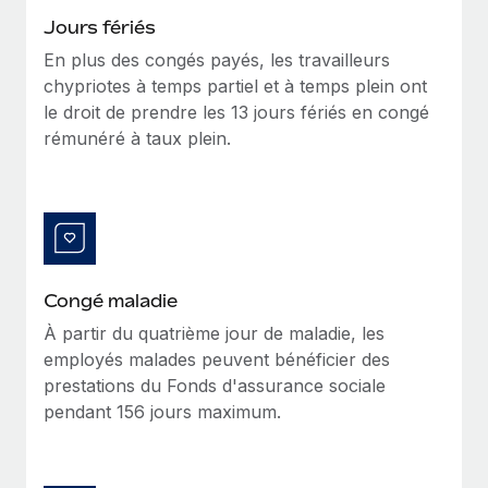
Création d’entité
Intégration Remote x BambooHR : du local à
Jours fériés
Explorer le blog
Établissez des entités rapidement et en toute
l’international, le recrutement sans changer de
En plus des congés payés, les travailleurs
plateforme
conformité
chypriotes à temps partiel et à temps plein ont
Impact Les clients BambooHR peuvent désormais
BLOG
le droit de prendre les 13 jours fériés en congé
Mobilité et déménagement international
embaucher et gérer les employés internationaux...
rémunéré à taux plein.
Organisez facilement le déménagement de vos
Mises à jour des produits de Remote :
En savoir plus
employés
Intégrations Gusto et Xero et Gestion des
freelances Plus
Avantages sociaux
Remote a toujours pour mission d'aider les entreprises de
Gérez facilement les avantages sociaux
toute taille à embaucher, gérer et payer...
En savoir plus
Congé maladie
À partir du quatrième jour de maladie, les
employés malades peuvent bénéficier des
Comment Phiture gère ses 55 employés
prestations du Fonds d'assurance sociale
répartis dans 19 pays grâce à Remote
pendant 156 jours maximum.
Phiture, un leader notable du conseil en matière de
croissance mobile internationale, encourage les...