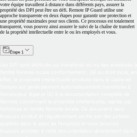
votre équipe travaillent à distance dans différents pays, assurer la
propriété des DPI peut être un défi. Remote IP Guard utilise une
approche transparente en deux étapes pour garantir une protection et
une propriété maximales pour nos clients. Ce processus est totalement
transparent, vous pouvez ainsi assurer le suivi de la chaîne de transfert
de la propriété intellectuelle entre le ou les employés et vous.
Étape 1
Les DPI sont attribués ou transférés du ou des employés à
l’entité Remote locale conformément : (a) au droit local, en
effet, la propriété intellectuelle produite dans le cadre de
l’emploi est généralement automatiquement transférée à
l’employeur légal et (b) à la documentation complète de
Remote concernant la propriété intellectuelle, signée par
l’employé et l’entité Remote locale. Ce document sera
toujours produit et régulièrement vérifié par des juristes
qualifiés dans le pays de l’employé et vous pourrez
toujours accéder à cette documentation directement dans