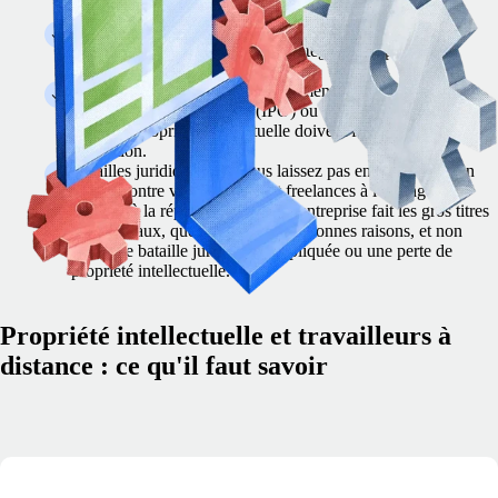
Confiance des partenaires : vos clients et partenaires
dépendent de votre capacité à protéger votre propriété
intellectuelle.
Défaut d’audit : avant tout événement de liquidité, comme
une offre publique initiale (IPO) ou une acquisition, vos
droits de propriété intellectuelle doivent faire l’objet d’une
inspection.
Batailles juridiques : ne vous laissez pas entraîner dans un
procès contre vos employés et freelances à l’étranger.
Atteinte à la réputation : si votre entreprise fait les gros titres
des journaux, que ce soit pour de bonnes raisons, et non
pour une bataille juridique compliquée ou une perte de
propriété intellectuelle.
Propriété intellectuelle et travailleurs à
distance : ce qu'il faut savoir