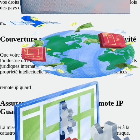
vos droits de propriété intellectuelle en respectant parfaitement les lois
des pays où travaillent vos employés.
multitude de secteurs
Couverture pour chaque secteur d’activité
Que votre secteur d'activité soit la technologie, la finance, l’énergie,
l’industrie ou tout autre, vous n’avez pas à vous inquiéter. Les experts
juridiques internationaux de Remote savent comment protéger la
propriété intellectuelle de votre entreprise en toutes circonstances.
remote ip guard
Assurez votre sécurité avec Remote IP
Guard
La mise en danger de votre propriété intellectuelle peut mener à la
catastrophe. Avec Remote IP Guard, vous ne prenez aucun risque.