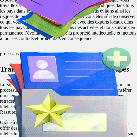
travaillez avec Remote. Nous disposons d’entités juridiques dans tous
les pays dans lesquels nous sommes présents. Nous évitons ainsi les
risques de perte de propriété intellectuelle et vous êtes sûr de conserver
ce qui vous appartient. Remote travaille avec des experts locaux dans
tous les pays dans lesquels nous avons des activités et nous suivons en
permanence l’évolution du droit de la propriété intellectuelle et mettons
à jour les contrats et protections en conséquence.
processus de transfert de la propriété intellectuelle
Transfert à toute épreuve, en deux étapes
Lorsque nous recrutons du personnel en votre nom, nous suivons un
processus sécurisé et transparent en deux étapes pour vous transférer
directement votre propriété intellectuelle. Vous pouvez facilement
retracer les étapes du processus de transfert de la propriété
intellectuelle, depuis l'employé à vous en passant par Remote.
Rassurez-vous, celle-ci est protégée.
Grâce à notre expertise locale et internationale, nous pouvons vous
offrir des services complets de protection des droits de propriété
intellectuelle, et ce partout dans le monde. Gardez le contrôle total sur