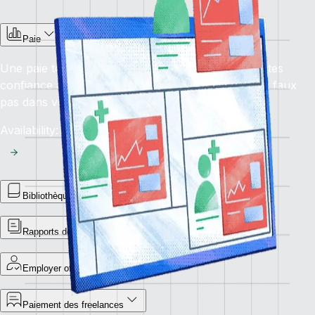
Paie
Une paie toujours dans les délais, sans erreur : faites
confiance à notre solution de paie pour éviter tout faux
pas dans vos opérations financières mondiales.
Availability: En cours
Bibliothèque de rapports
Rapports de paiements statutaires
Employer of record
Paiement des freelances