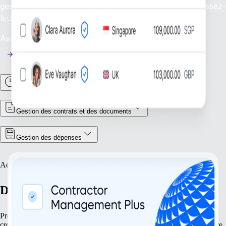
gestion efficace de vos freelances mondiaux et fournissez-
leur l’assistance nécessaire.
Availability: En cours
Gestion des heures et des présences
Gestion des contrats et des documents
Gestion des dépenses
Accroître votre présence
Déployez vos activités avec assurance
Préparez votre entreprise à tirer parti de nouvelles opportunités de
croissance. Nos offres simplifient votre développement, de l’ouverture