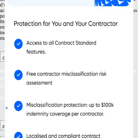
d’entités à la protection de votre propriété intellectuelle. Nous vous
accompagnons dès le lancement et sur la durée. Avec des outils conçus
pour répondre à vos besoins actuels et futurs — dont Gestion des
freelances et une conformité continue — vous faites évoluer votre
entreprise avec des fonctionnalités utiles. Adoptez la flexibilité
indispensable pour suivre les mutations de votre organisation et du
marché, et assurer ainsi votre réussite à long terme.
Gestion des freelances Plus
Recourez à des freelances en toute confianceA0: gérez le
risque de requalification de contrat dans plus de
200A0pays et territoires.
DisponibilitéA0: En cours
Processus RH