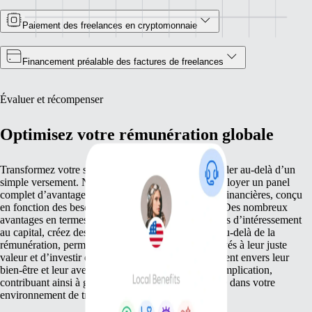
Paiement des freelances en cryptomonnaie
Financement préalable des factures de freelances
Évaluer et récompenser
Optimisez votre rémunération globale
Transformez votre stratégie de rémunération pour aller au-delà d’un
simple versement. Notre plateforme vous aide à déployer un panel
complet d’avantages et de récompenses autres que financières, conçu
en fonction des besoins diversifiés de vos équipes. Des nombreux
avantages en termes de santé aux offres compétitives d’intéressement
au capital, créez des récompenses sur mesure qui, au-delà de la
rémunération, permettent de reconnaitre vos employés à leur juste
valeur et d’investir dans votre équipe. Cet engagement envers leur
bien-être et leur avenir favorise leur fidélité et leur implication,
contribuant ainsi à garder la motivation au beau fixe dans votre
environnement de travail.