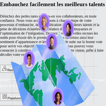
Embauchez facilement les meilleurs talents
Dénichez des perles rares et faites-en vos collaborateurs, en toute
confiance. Nous vous accompagnons à chaque étape de votre
processus d’embauche, de l’identification des meilleurs talents et la
prise de décisions éclairées à la création d’offres attrayantes et
l’optimisation de l’intégration. Donnez à vos nouvelles recrues les
outils pour réussir dès le premier jour. Vous favorisez ainsi leur
sentiment d’appartenance et les mettez tout de suite sur la bonne voie
pour servir vos objectifs. Grâce à nos outils, vous pouvez vous
consacrer à constituer une équipe partageant votre vision, prête à faire
décoller votre entreprise.
Remote Recruit
Embauchez les meilleurs, partout dans le monde : trouvez
plus vite les candidats idéaux. Availability: En cours
Plateforme d’offres d’emploi de Remote