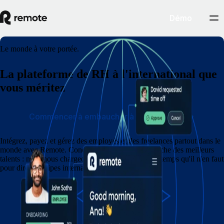
Démo
Le monde à votre portée.
La plateforme de RH à l'international que
vous méritez
Commencer à embaucher à l'international
Intégrez, payez et gérez des employés et des freelances partout dans le
monde avec Remote. Concentrez-vous sur l'embauche des meilleurs
talents : nous nous chargeons du reste en moins de temps qu'il n'en faut
pour dire « équipes internationales » !