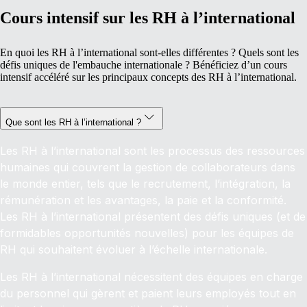
Cours intensif sur les RH à l’international
En quoi les RH à l’international sont-elles différentes ? Quels sont les
défis uniques
de l'embauche internationale
? Bénéficiez d’un cours
intensif accéléré sur les principaux concepts des RH à l’international.
Que sont les RH à l’international ?
Les RH à l’international sont les processus des ressources
humaines qui couvrent la gestion de collaborateurs dans
le monde entier, tels que le recrutement, l’intégration, la
rémunération et les avantages, la paie et la conformité.
Les RH à l’international présentent des défis uniques (et de
formidables opportunités nouvelles) pour les équipes de
RH qui souhaitent évoluer à l’échelle internationale.
Les RH à l’international nécessitent des équipes en charge
du personnel qui gèrent et paient leurs employés tout en