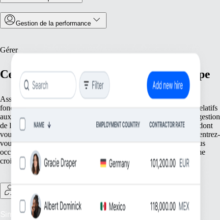
Gestion de la performance
Gérer
Centralisez les opérations de votre équipe
Assurez une gestion efficace avec des outils qui rationalisent les
fonctionnalités essentielles de votre équipe. Des registres précis relatifs
aux informations de vos employés au suivi des présences et à la gestion
de la conformité avec le droit local, nous vous apportons tout ce dont
vous avez besoin pour la bonne marche de vos opérations. Concentrez-
vous sur l’essentiel : votre personnel. Pendant ce temps, nous nous
occupons des tâches fondamentales pour votre entreprise en pleine
croissance.
Gestion des freelances
Simplifiez la supervision des freelances : assurez une