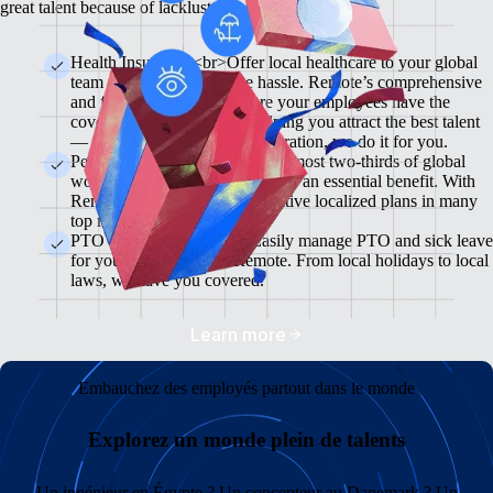
great talent because of lackluster benefits.
Health Insurance <br>Offer local healthcare to your global
team members without the hassle. Remote’s comprehensive
and flexible plans will ensure your employees have the
coverage they need while helping you attract the best talent
— from enrollment to administration, we do it for you.
Pension & 401(K) Plans<br>Almost two-thirds of global
workers view retirement plans as an essential benefit. With
Remote, you can offer competitive localized plans in many
top markets.
PTO and Sick Leave<br>Easily manage PTO and sick leave
for your global team in Remote. From local holidays to local
laws, we have you covered.
Learn more
Embauchez des employés partout dans le monde
Explorez un monde plein de talents
Un ingénieur en Égypte ? Un concepteur au Danemark ? Un