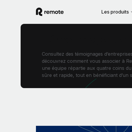
Les produits
Témoignages cl
Consultez des témoignages d’entreprises
découvrez comment vous associer à Re
une équipe répartie aux quatre coins d
sûre et rapide, tout en bénéficiant d’un s