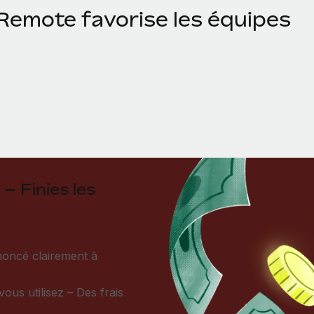
emote favorise les équipes
 – Finies les
noncé clairement à
us utilisez – Des frais