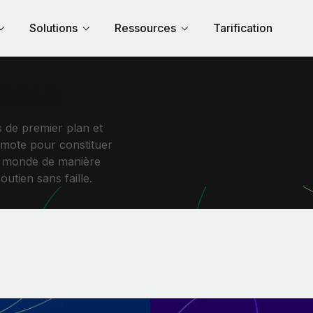
Solutions
Ressources
Tarification
ients
 de premier plan et
mote pour constituer
u monde de manière
outien sans faille.