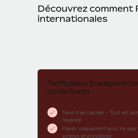
Découvrez comment R
internationales
Tarification transparente
conjectures
Sans frais cachés – Tout est an
l’avance
Payez uniquement pour ce que vo
simples et prévisibles