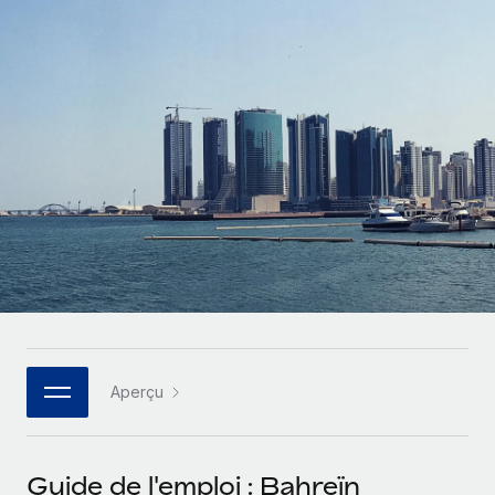
Gestion des freelances
Comparer Remote
pays
Connexion
Intégrez et gérez vos freelances partout dans le monde
Nederlands
Examinez notre service par rapport aux autres
Calculateur de paiement des freelances
PEO
Français
Découvrez les devises disponibles et les vitesses de
Sous-traitez les opérations complexes liées à l’emploi
CROISSANCE
paiement pour vos freelances internationaux
Deutsch
Start-ups
Des solutions agiles et internationales pour les RH et la
INFRASTRUCTURE
APPRENDRE AVEC REMOTE
Español
paie des entreprises en pleine croissance
Intégration Remote
Recherche et guides
Intégrez vos RH aux flux de travail en toute simplicité
Entreprises intermédiaires
Italiano
Études de cas
Développez vos équipes avec des solutions RH sur
Plateforme
mesure
Português (Portugal)
Des fonctions RH clés intégrées pour votre équipe
Glossaire RH
Entreprise
Connecter
Nouveau
日本語
Checklists et modèles
Les RH à l’international pour les grandes entreprises
Connectez n'importe quel outil d’IA à Remote grâce à
Aperçu
Descriptions de postes
한국어
notre MCP
TRAVAILLONS ENSEMBLE
Webinaires
Intégrations
中文（简体）
Guide de l'emploi : Bahreïn
Partenaires stratégiques de la tech
Rationalisez vos processus avec des outils essentiels