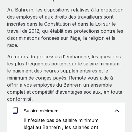
Événements
Intégrez les RH à l’international de manière flexible
Au Bahreïn, les dispositions relatives à la protection
Salle de presse
Devenir partenaire
des employés et aux droits des travailleurs sont
SERVICES
Explorez avec nous vos opportunités de partenariat
inscrites dans la Constitution et dans la Loi sur le
Données sur les salaires et les talents
Demandez aux experts
travail de 2012, qui établit des protections contre les
Recevez des conseils d’experts sur les RH à
Remote Build
Bientôt disponible
discriminations fondées sur l'âge, la religion et la
Centre de ressources
l’international et la conformité
Conseil en intégrations et automatisations assistées par
race.
l’IA
Obtenir de l’aide
Contrôles d’antécédents
Au cours du processus d'embauche, les questions
Simplifiez vos processus de présélection des
Voir toutes les ressources
les plus fréquentes portent sur le salaire minimum,
candidats
ÉTUDES DE CAS
le paiement des heures supplémentaires et le
minimum de congés payés. Remote vous aide à
Remote Watchtower
BLOG
Comment Weaviate, l'as de l'IA, a développé
offrir à vos employés du Bahreïn un ensemble
ses effectifs de 120 % avec Remote
Gardez un temps d’avance sur les risques en
Paie multipays
complet et compétitif d'avantages sociaux, en toute
matière de conformité
Weaviate en bref Weaviate crée des infrastructures open
conformité.
EOR et PEO
source et AI-first. Sa mission est...
Gestion des appareils
Salaire minimum
Gestion des freelances
Achetez et suivez vos équipements informatiques
En savoir plus
Il n'existe pas de salaire minimum
dans le monde entier
légal au Bahreïn ; les salariés ont
Taxes