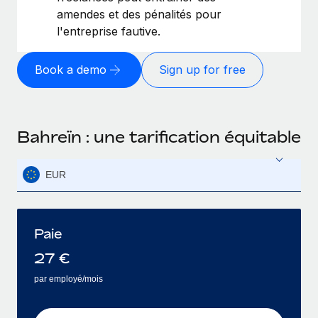
amendes et des pénalités pour
l'entreprise fautive.
Book a demo
Sign up for free
Bahreïn : une tarification équitable
EUR
Paie
27
€
par employé/mois