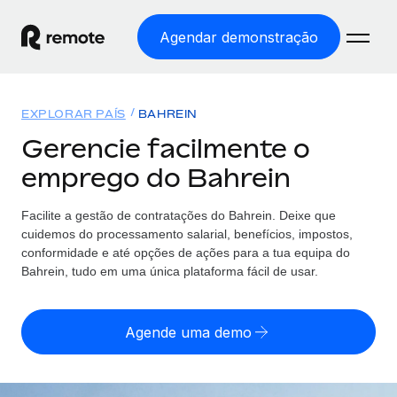
Agendar demonstração
Início
EXPLORAR PAÍS
BAHREIN
Produtos
Gerencie facilmente o
emprego do Bahrein
Soluções
EMPREGO GLOBAL
Processamento Salarial
Facilite a gestão de contratações
do
Bahrein. Deixe que
Preçário
COBERTURA GLOBAL
Processamento salarial fácil e em conformidade
cuidemos do processamento salarial, benefícios, impostos,
Explorador de países
conformidade e até opções de ações para a tua equipa
do
Employer of Record
Bahrein, tudo em uma única plataforma fácil de usar.
Encontra apoio para emprego global por país
Expanda globalmente sem custos de constituição de
Português (Portugal)
Comparar a Remote
entidades
Agende uma demo
Veja como nos comparamos com os outros
English
Contractor Management
Integra e gere trabalhadores independentes
Início de sessão
Nederlands
TORNE-SE NOSSO PARCEIRO
globalmente