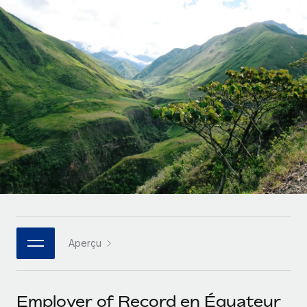
Gestion des freelances
Comparer Remote
pays
Connexion
Intégrez et gérez vos freelances partout dans le monde
Nederlands
Examinez notre service par rapport aux autres
Calculateur de paiement des freelances
PEO
Français
Découvrez les devises disponibles et les vitesses de
Sous-traitez les opérations complexes liées à l’emploi
CROISSANCE
paiement pour vos freelances internationaux
Deutsch
Start-ups
Des solutions agiles et internationales pour les RH et la
INFRASTRUCTURE
APPRENDRE AVEC REMOTE
Español
paie des entreprises en pleine croissance
Intégration Remote
Recherche et guides
Intégrez vos RH aux flux de travail en toute simplicité
Entreprises intermédiaires
Italiano
Études de cas
Développez vos équipes avec des solutions RH sur
Plateforme
mesure
Português (Portugal)
Des fonctions RH clés intégrées pour votre équipe
Glossaire RH
Entreprise
Connecter
Nouveau
日本語
Checklists et modèles
Les RH à l’international pour les grandes entreprises
Connectez n'importe quel outil d’IA à Remote grâce à
Aperçu
Descriptions de postes
한국어
notre MCP
TRAVAILLONS ENSEMBLE
Webinaires
Intégrations
中文（简体）
Employer of Record en Équateur
Partenaires stratégiques de la tech
Rationalisez vos processus avec des outils essentiels