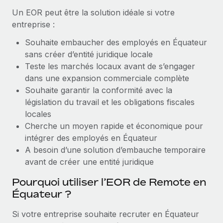
Création d’entité
Un EOR peut être la solution idéale si votre
Explorer le blog
Établissez des entités rapidement et en toute
entreprise :
conformité
Souhaite embaucher des employés en Équateur
BLOG
Mobilité et déménagement international
sans créer d’entité juridique locale
Organisez facilement le déménagement de vos
Teste les marchés locaux avant de s’engager
Mises à jour des produits de Remote :
employés
dans une expansion commerciale complète
Intégrations Gusto et Xero et Gestion des
freelances Plus
Souhaite garantir la conformité avec la
Avantages sociaux
législation du travail et les obligations fiscales
Remote a toujours pour mission d'aider les entreprises de
Gérez facilement les avantages sociaux
locales
toute taille à embaucher, gérer et payer...
Cherche un moyen rapide et économique pour
En savoir plus
intégrer des employés en Équateur
A besoin d’une solution d’embauche temporaire
avant de créer une entité juridique
Comment Phiture gère ses 55 employés
Pourquoi utiliser l’EOR de Remote en
répartis dans 19 pays grâce à Remote
Équateur ?
Phiture, un leader notable du conseil en matière de
croissance mobile internationale, encourage les...
Si votre entreprise souhaite recruter en Équateur