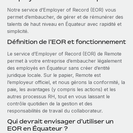
Événements
Intégrez les RH à l’international de manière flexible
Notre service d’Employer of Record (EOR) vous
Salle de presse
Devenir partenaire
permet d’embaucher, de gérer et de rémunérer des
SERVICES
Explorez avec nous vos opportunités de partenariat
talents de haut niveau en Équateur avec rapidité et
Données sur les salaires et les talents
Demandez aux experts
simplicité.
Recevez des conseils d’experts sur les RH à
Remote Build
Bientôt disponible
Centre de ressources
Définition de l’EOR et fonctionnement
l’international et la conformité
Conseil en intégrations et automatisations assistées par
l’IA
Obtenir de l’aide
Le service d’Employer of Record (EOR) de Remote
Contrôles d’antécédents
permet à votre entreprise d’embaucher légalement
Simplifiez vos processus de présélection des
Voir toutes les ressources
des employés en Équateur sans créer d’entité
candidats
ÉTUDES DE CAS
juridique locale. Sur le papier, Remote est
l’employeur officiel, et nous gérons la conformité, la
Remote Watchtower
BLOG
paie, les avantages (y compris les actions) et les
Gardez un temps d’avance sur les risques en
Paie multipays
autres processus RH, tout en vous laissant le
matière de conformité
contrôle quotidien de la gestion et des
EOR et PEO
Gestion des appareils
responsabilités de travail du collaborateur.
Gestion des freelances
Achetez et suivez vos équipements informatiques
Qui devrait envisager d’utiliser un
dans le monde entier
EOR en Équateur ?
Taxes