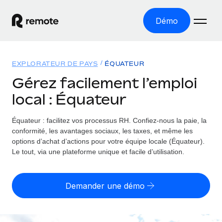
Démo
Accueil
EXPLORATEUR DE PAYS
ÉQUATEUR
Les produits
Gérez facilement l’emploi
local : Équateur
Solutions
EMPLOI À L’INTERNATIONAL
Paie multipays
Équateur : facilitez vos processus RH.
Confiez-nous la paie, la
Ressources
COUVERTURE MONDIALE
Gérez la paie facilement et en toute conformité
conformité, les avantages sociaux, les taxes, et même les
Explorateur de pays
options d’achat d’actions pour votre équipe locale (Équateur).
Tarification
OUTILS & CALCULATEURS
Employer of record
Le tout, via une plateforme unique et facile d’utilisation.
Toutes les informations sur l’emploi à l’international,
Développez-vous à l’international sans frais liés aux
Outil de calcul du risque de requalification de
pays par pays
entités
contrat
Demander une démo
Explorateur des États-Unis (par État)
Évaluez le risque de requalification de contrat par pays
Français
Pilotage 360 des freelances
Simplifiez l’embauche à travers les différents États des
Sollicitez vos freelances en toute conformité part
Calculateur du coût des employés
États-Unis
English
Calculez le coût total des employés dans n’importe quel