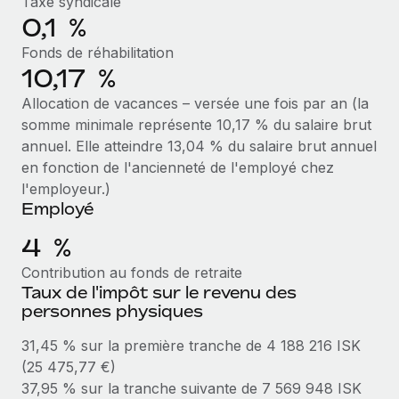
Taxe syndicale
Création d’entité
Intégration Remote x BambooHR : du local à
0,1 %
Explorer le blog
Établissez des entités rapidement et en toute
l’international, le recrutement sans changer de
plateforme
Fonds de réhabilitation
conformité
10,17 %
Impact Les clients BambooHR peuvent désormais
BLOG
Mobilité et déménagement international
embaucher et gérer les employés internationaux...
Allocation de vacances – versée une fois par an (la
Organisez facilement le déménagement de vos
somme minimale représente 10,17 % du salaire brut
Mises à jour des produits de Remote :
En savoir plus
employés
Intégrations Gusto et Xero et Gestion des
annuel. Elle atteindre 13,04 % du salaire brut annuel
freelances Plus
en fonction de l'ancienneté de l'employé chez
Avantages sociaux
l'employeur.)
Remote a toujours pour mission d'aider les entreprises de
Gérez facilement les avantages sociaux
Employé
toute taille à embaucher, gérer et payer...
4 %
En savoir plus
Contribution au fonds de retraite
Taux de l'impôt sur le revenu des
Comment Phiture gère ses 55 employés
personnes physiques
répartis dans 19 pays grâce à Remote
31,45 % sur la première tranche de 4 188 216 ISK
Phiture, un leader notable du conseil en matière de
(25 475,77 €)
croissance mobile internationale, encourage les...
37,95 % sur la tranche suivante de 7 569 948 ISK