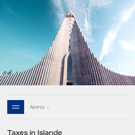
Gestion des freelances
Comparer Remote
pays
Connexion
Intégrez et gérez vos freelances partout dans le monde
Nederlands
Examinez notre service par rapport aux autres
Calculateur de paiement des freelances
PEO
Français
Découvrez les devises disponibles et les vitesses de
Sous-traitez les opérations complexes liées à l’emploi
CROISSANCE
paiement pour vos freelances internationaux
Deutsch
Start-ups
Des solutions agiles et internationales pour les RH et la
INFRASTRUCTURE
APPRENDRE AVEC REMOTE
Español
paie des entreprises en pleine croissance
Intégration Remote
Recherche et guides
Intégrez vos RH aux flux de travail en toute simplicité
Entreprises intermédiaires
Italiano
Études de cas
Développez vos équipes avec des solutions RH sur
Plateforme
mesure
Português (Portugal)
Des fonctions RH clés intégrées pour votre équipe
Glossaire RH
Entreprise
Connecter
Nouveau
日本語
Checklists et modèles
Les RH à l’international pour les grandes entreprises
Connectez n'importe quel outil d’IA à Remote grâce à
Aperçu
Descriptions de postes
한국어
notre MCP
TRAVAILLONS ENSEMBLE
Webinaires
Intégrations
中文（简体）
Taxes in Islande
Partenaires stratégiques de la tech
Rationalisez vos processus avec des outils essentiels