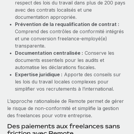
respect des lois du travail dans plus de 200 pays
Création d’entité
Explorer le blog
avec des contrats localisés et une
Établissez des entités rapidement et en toute
documentation appropriée.
conformité
Prévention de la requalification de contrat :
BLOG
Comprend des contrôles de conformité intégrés
Mobilité et déménagement international
et une conversion freelance-employé(e)
Organisez facilement le déménagement de vos
Mises à jour des produits de Remote :
transparente.
employés
Intégrations Gusto et Xero et Gestion des
Documentation centralisée :
Conserve les
freelances Plus
Avantages sociaux
documents essentiels pour les audits et
Remote a toujours pour mission d'aider les entreprises de
Gérez facilement les avantages sociaux
automatise les déclarations fiscales.
toute taille à embaucher, gérer et payer...
Expertise juridique :
Apporte des conseils sur
les lois du travail locales complexes pour
En savoir plus
simplifier vos recrutements à l’international.
L’approche rationalisée de Remote permet de gérer
Comment Phiture gère ses 55 employés
le risque de non-conformité et simplifie la gestion
répartis dans 19 pays grâce à Remote
des freelances pour votre entreprise.
Phiture, un leader notable du conseil en matière de
Des paiements aux freelances sans
croissance mobile internationale, encourage les...
friction avec Remote