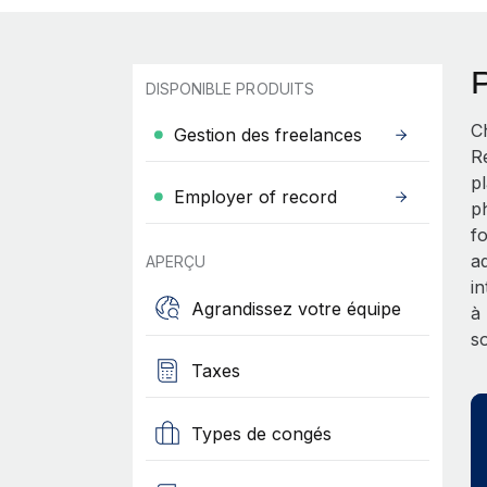
DISPONIBLE PRODUITS
C
Gestion des freelances
R
p
Employer of record
p
f
a
APERÇU
i
Agrandissez votre équipe
à
s
Taxes
Types de congés