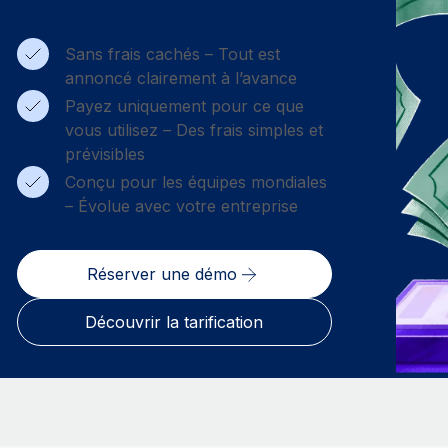
Sans frais cachés – Tout est
annoncé clairement à l’avance
Payez uniquement pour ce que
vous utilisez – Des frais simples et
prévisibles
Conçu pour les équipes mondiales
– Évolue avec votre entreprise
Réserver une démo
Découvrir la tarification