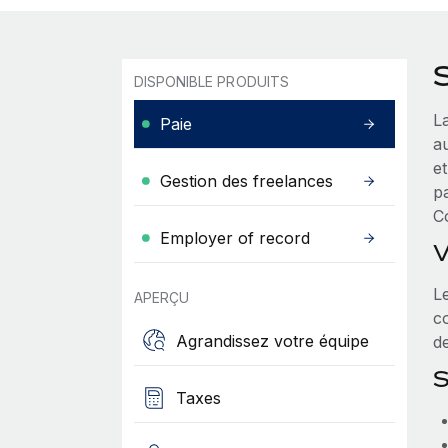
DISPONIBLE PRODUITS
L
Paie
au
et
Gestion des freelances
pa
Co
Employer of record
V
L
APERÇU
co
Agrandissez votre équipe
de
S
Taxes