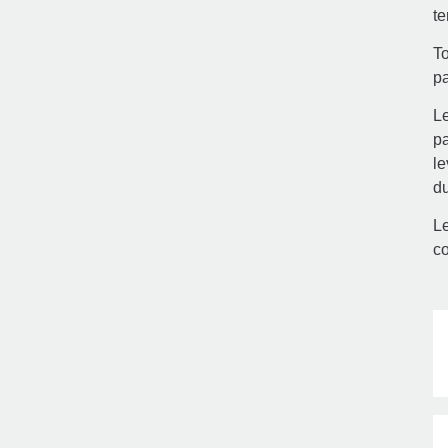
te
To
p
Le
pa
le
d
Le
co