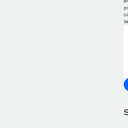
e
p
o
la
S