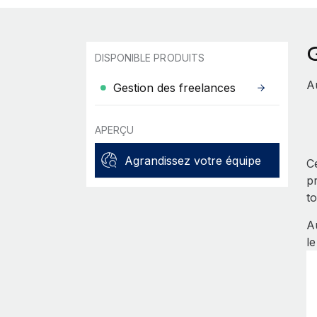
G
DISPONIBLE PRODUITS
Au
Gestion des freelances
APERÇU
Agrandissez votre équipe
Ce
pr
t
A
l