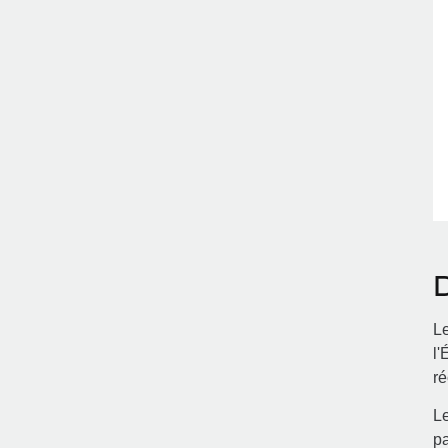
Le
l'
ré
Le
pa