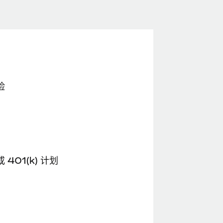
险
 401(k) 计划