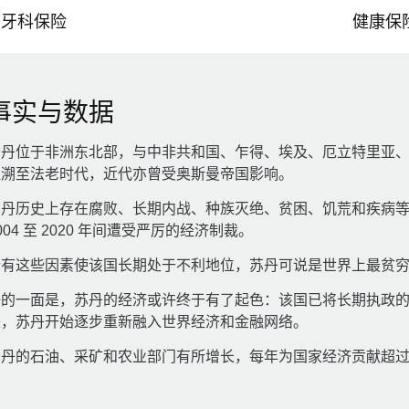
牙科保险
健康保
事实与数据
苏丹位于非洲东北部，与中非共和国、乍得、埃及、厄立特里亚
追溯至法老时代，近代亦曾受奥斯曼帝国影响。
苏丹历史上存在腐败、长期内战、种族灭绝、贫困、饥荒和疾病
004 至 2020 年间遭受严厉的经济制裁。
所有这些因素使该国长期处于不利地位，苏丹可说是世界上最贫
的一面是，苏丹的经济或许终于有了起色：该国已将长期执政的独
来，苏丹开始逐步重新融入世界经济和金融网络。
丹的石油、采矿和农业部门有所增长，每年为国家经济贡献超过 