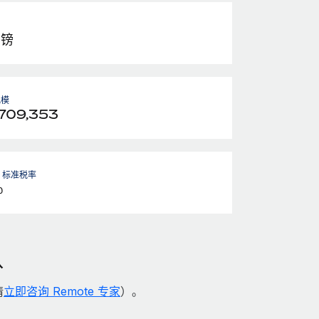
丹镑
规模
709,353
- 标准税率
％
队
请
立即咨询 Remote 专家
）。