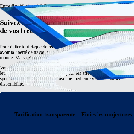
Entre flexibilité et visibilité, trouvez le juste milieu pour vos freelances
Suivez les heures de travail et la disponibili
de vos freelances
Pour éviter tout risque de requalification de contrat, les freelances doiv
avoir la liberté de travailler quand ils le souhaitent, n’importe où dans l
monde. Mais cela ne vous empêche pas d’avoir une certaine visibilité.
Vos freelances peuvent enregistrer leurs heures depuis leur ordinateur 
leur téléphone, et ajouter des notes pour les affecter à des tâches ou pro
spécifiques, vous fournissant ainsi une meilleure visibilité sur leur
disponibilité.
Tarification transparente – Finies les conjectures