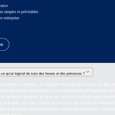
vance
s simples et prévisibles
e entreprise
on
-ce qu’un logiciel de suivi des heures et des présences ?
ssources humaines, un logiciel de suivi des heures et des p
ployés et des freelances. De nombreuses entreprises utilisen
ive de leurs équipes et assurer une productivité satisfaisan
e travaillé, un suivi précis des heures de travail est indisp
ses à diverses obligations dans de nombreux pays. Les entr
rmité légale.