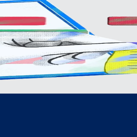
té
ent
e
ou
jets