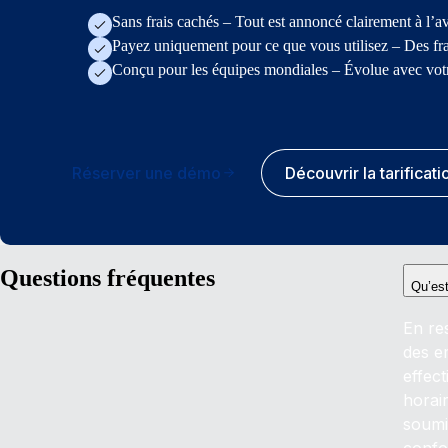
Sans frais cachés – Tout est annoncé clairement à l’a
Payez uniquement pour ce que vous utilisez – Des frai
Conçu pour les équipes mondiales – Évolue avec votr
Réserver une démo
Découvrir la tarificati
Questions fréquentes
Qu’est
En re
des em
effect
horair
soumi
confo