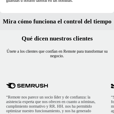
guardias u horario laboral en las nóminas.
Mira cómo funciona el control del tiempo
Qué dicen nuestros clientes
Únete a los clientes que confían en Remote para transformar su
negocio.
“Remote nos parece un socio líder y de confianza: la
“
asistencia experta que nos ofrecen en cuanto a nóminas,
f
cumplimiento normativo y RR. HH. nos ha permitido
m
optimizar nuestro funcionamiento, y nos ha generado
ap