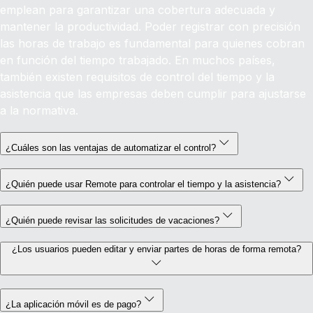
emplean para garantizar una cobertura adecuada y
mantener la productividad. Poder registrar con precisión
las horas de trabajo es fundamental para quienes cobran
en función del tiempo trabajado. En muchos países,
también existen requisitos de control del tiempo y la
asistencia que las empresas deben cumplir para ajustarse
a la normativa.
¿Cuáles son las ventajas de automatizar el control?
¿Quién puede usar Remote para controlar el tiempo y la asistencia?
¿Quién puede revisar las solicitudes de vacaciones?
¿Los usuarios pueden editar y enviar partes de horas de forma remota?
¿La aplicación móvil es de pago?