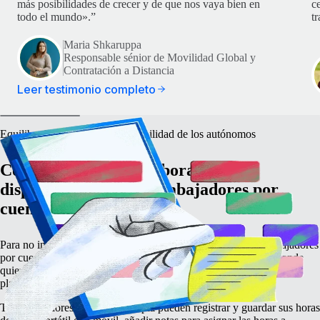
más posibilidades de crecer y de que nos vaya bien en
c
todo el mundo».”
t
Maria Shkaruppa
Responsable sénior de Movilidad Global y
Contratación a Distancia
Leer testimonio completo
Equilibra la flexibilidad y la visibilidad de los autónomos
Controla el horario laboral y la
disponibilidad de los trabajadores por
cuenta propia
Para no incurrir en sanciones por clasificación errónea, los trabajadores
por cuenta propia deben tener libertad para trabajar cuando y donde
quieran en todo el mundo, pero eso no significa que no puedas
planificar nada.
Tus trabajadores por cuenta propia pueden registrar y guardar sus horas