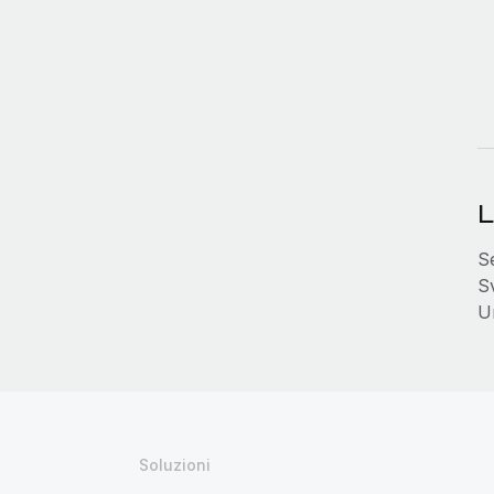
L
S
S
Un
Soluzioni