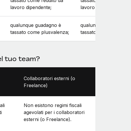
tassato come reddito da
tassato come reddito 
lavoro dipendente;
lavoro dipendente;
qualunque guadagno è
qualunque guadagno 
tassato come plusvalenza;
tassato come plusvale
el tuo team?
Collaboratori esterni (o
Freelance)
ali
Non esistono regimi fiscali
i
agevolati per i collaboratori
esterni (o Freelance).