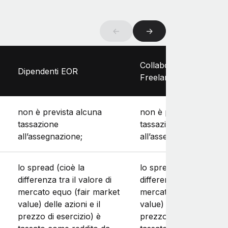
←
→
Collaboratori esterni (
Dipendenti EOR
Freelance)
non è prevista alcuna
non è prevista alcuna
tassazione
tassazione
all’assegnazione;
all’assegnazione;
lo spread (cioè la
lo spread (cioè la
differenza tra il valore di
differenza tra il valore 
mercato equo (fair market
mercato equo (fair ma
value) delle azioni e il
value) delle azioni e il
prezzo di esercizio) è
prezzo di esercizio) è