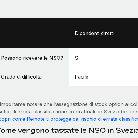
Dipendenti diretti
Possono ricevere le NSO?
Sì
Grado di difficoltà
Facile
 importante notare che l’assegnazione di stock option ai co
schio di errata classificazione contrattuale in Svezia (anche 
opri come Remote ti protegge dal rischio di errata classific
ome vengono tassate le NSO in Svezi