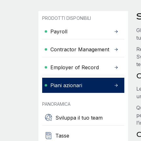
S
PRODOTTI DISPONIBILI
Gl
Payroll
t
Re
Contractor Management
S
te
Employer of Record
C
Piani azionari
Le
u
PANORAMICA
Q
p
Sviluppa il tuo team
l’
C
Tasse