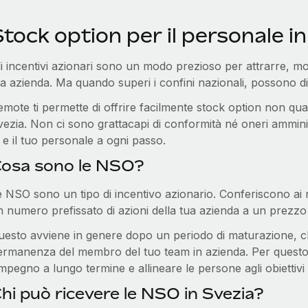
tock option per il personale i
i incentivi azionari sono un modo prezioso per attrarre, motiv
ua azienda. Ma quando superi i confini nazionali, possono 
mote ti permette di offrire facilmente stock option non qua
vezia. Non ci sono grattacapi di conformità né oneri amminis
 e il tuo personale a ogni passo.
osa sono le NSO?
 NSO sono un tipo di incentivo azionario. Conferiscono ai me
n numero prefissato di azioni della tua azienda a un prezzo
uesto avviene in genere dopo un periodo di maturazione, ch
ermanenza del membro del tuo team in azienda. Per questo
impegno a lungo termine e allineare le persone agli obiettivi s
hi può ricevere le NSO in Svezia?