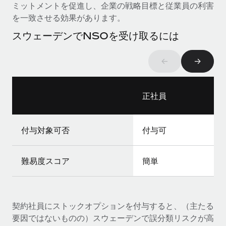
ミットメントを促進し、企業の戦略目標と従業員の利害
福利厚生
を一致させる効果があります。
ブログ
従業員の福利厚生を簡単に管理
スウェーデンでNSOを受け取るには
Remoteの製品アップデート：GustoとXeroの統合お
よびContractor Management Plus（契約社員管理
←
→
プラス）
Remoteの使命は、世界のどこにいても、あらゆる規模の企業が
業務に最適な人材を採用し、管理し、給与を支給できるようにす
正社員
ることです。この数週間で、新しい統合、機能、改良点をリリー
スしました。...
付与対象可否
付与可
詳細を見る
難易度スコア
簡単
給与詐欺：種類、事例、ビジネスを守る方法
給与, 賃金は詐欺の特に魅力的な標的です。多額の資金がシステ
ム間で頻繁に移動しているためです。このため、自社のビジネス
契約社員にストックオプションを付与すると、（主たる
を保護することは極めて重要です。...
要因ではないものの）スウェーデンで誤分類リスクが高