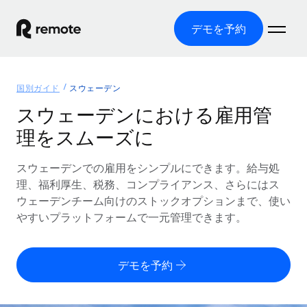
デモを予約
ホーム
国別ガイド
スウェーデン
製品
スウェーデンにおける雇用管
理をスムーズに
ソリューション
グローバル雇用
グローバル給与処理
スウェーデンでの雇用をシンプルにできます。給与処
リソース
各国の制度に対応
コンプライアンス対応の給与処理を手軽に
理、福利厚生、税務、コンプライアンス、さらにはス
国別ガイド
ウェーデンチーム向けのストックオプションまで、使い
価格
ツールと計算ツール
Employer of Record（EOR）
/国別のグローバル雇用支援を検索する
やすいプラットフォームで一元管理できます。
グローバル展開をコストをかけずに実現
誤分類リスク判定ツール
米国州エクスプローラー
国別に従業員の誤分類リスクを確認する
Contractor of Record
米国の各州において採用プロセスを簡素化する
日本語
デモを予約
世界中の契約社員と法令を遵守して契約
従業員コスト計算ツール
Remoteを他社と比較
各国の総従業員コストを計算する
契約社員管理
English
他社と比較した、当社の強みを確認する