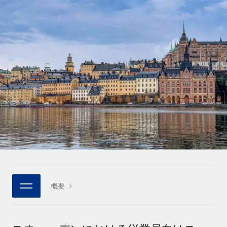
世界中の契約社員をオンボーディングし、管理
契約社員の報酬計算ツール
ログイン
Nederlands
グローバルな契約社員向けに、通貨オプションと支払スピー
PEO
成長の段階
ドを確認する
複雑な雇用関連業務を外部委託
Français
スタートアップ
成長中の企業向けのアジャイルなグローバルHR・給与処理ソ
REMOTEで学習
Deutsch
リューション
インフラ
リサーチおよびガイド
Remote統合
ミッドマーケット
Español
人事機能をワークフローにシームレスに統合する
活用事例
カスタマイズされた人事ソリューションでチームを拡大する
Italiano
プラットフォーム
HR用語集
企業
チームのための人事の基本機能を内蔵
大企業向けのグローバルHR
Português (Portugal)
チェックリストおよびテンプレート
接続
新しい
職務内容ライブラリ
日本語
当社のMCPを使用して、あらゆるAIツールをRemoteに接続
パートナーに登録
戦略的テクノロジーパートナー
ウェビナー
統合
概要
한국어
グローバルな人事機能を柔軟に自社プラットフォームへ統合
基本的なビジネスツールを活用して業務プロセスを効率化す
イベント
る
中文（简体）
パートナーとして登録
ニュースルーム