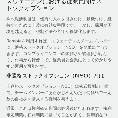
スウェーデンにおける従業員向けス
当社とのパートナーシップの可能性を検討する
トックオプション
サービス
給与・人材情報
Remote Build
近日リリース予定
専門家に相談
株式報酬制度は、優秀な人材を引き付け、動機付け、維
統合とAI自動化に関するコンサルティング
情報センター
グローバル人事・コンプライアンスの専門サポート
持するために非常に有効な手段です。しかし、採用が国
境を越えると、税制や法令遵守が複雑化します。
サポートを依頼する
バックグラウンドチェック
活用事例
Remoteを利用すれば、スウェーデンのチームメンバー
候補者の選考プロセスをシンプルに
すべてのリソースを表示する
に非適格ストックオプション（NSO）を簡単に付与で
きます。コンプライアンス上の煩雑さや管理負担はな
Compliance Watchtower
く、付与から行使まで、従業員と企業にとって分かりや
コンプライアンスリスクを先回りして対応
ブログ
すい運用が可能です。
グローバル給与処理
デバイス管理
非適格ストックオプション（NSO）とは
ITデバイスを世界規模で提供・管理
EORおよびPEO
非適格ストックオプション（NSO）は株式報酬の一種
法人設立
契約社員管理
で、チームメンバーにあらかじめ定めた行使価格で一定
法令順守した法人をスピーディに設立
数の自社株を購入する権利を与えます。
税務
移住・転勤
通常、これは権利確定期間の経過後に行われます。権利
ブログを読む
従業員の異動をスムーズに
確定期間は在籍期間に基づくことが多く、長期的なコ