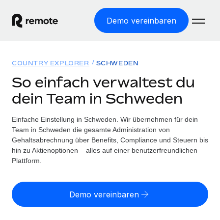
Demo vereinbaren
Startseite
COUNTRY EXPLORER
SCHWEDEN
Produkte
So einfach verwaltest du
dein Team in Schweden
Lösungen
WELTWEITE BESCHÄFTIGUNG
Globale Payroll
Einfache Einstellung in Schweden. Wir übernehmen für dein
Ressourcen
WELTWEITE ABDECKUNG
Einfache, rechtssicher Payroll
Team in Schweden die gesamte Administration von
Country Explorer
Gehaltsabrechnung über Benefits, Compliance und Steuern bis
Preise
TOOLS UND RECHNER
Employer of Record
hin zu Aktienoptionen – alles auf einer benutzerfreundlichen
Länderspezifische Unterstützung bei der Einstellung
Weltweites Wachstum ohne Kosten für Niederlassungen
Plattform.
Scheinselbstständigkeitsrisiko berechnen
Explorer für US-Bundesstaaten
Länderspezifische Einschätzung des
Contractor of Record
Einfache Einstellung in allen US-Bundesstaaten
Scheinselbstständigkeitsrisikos
Deutsch
Rechtssichere, weltweite Arbeit mit Freelancer:innen
Demo vereinbaren
Remote im Vergleich
Personalkostenrechner
Contractor Management
English
Vergleiche mit unseren Mitbewerbern
Länderspezifische Berechnung der