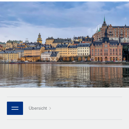
Globales Onboarding und Verwalten von
Gesamtbeschäftigungskosten
Anmelden
Freelancer:innen
Nederlands
WACHSTUMSPHASE
Honorarzahlungen berechnen
PEO
Français
Informationen zu möglichen Währungen und
Startups
Auslagern von komplexen HR-Aufgaben
Abwicklungsfristen für globale Freelancer:innen
Agile HR- und Payroll-Lösungen für wachsende
Deutsch
Unternehmen
INFRASTRUKTUR
LERNEN MIT REMOTE
Mittelstand
Español
Remote Embedded
Maßgeschneiderte HR-Lösungen, um Teams zu
Forschung und Leitfäden
Nahtlose Integration der HR in bestehende Abläufe
vergrößern
Italiano
Fallstudien
Plattform
Enterprise
Português (Portugal)
Integrierte HR-Kernfunktionen für dein Team
HR-Glossar
Globale HR für Konzerne und Großunternehmen
Verknüpfen
Neu
日本語
Checklisten und Vorlagen
Verknüpfung beliebiger KI-Tools mit Remote über unser
PARTNER WERDEN
Bibliothek für Stellenbeschreibungen
한국어
MCP
Übersicht
Strategische Technologiepartner
Webinare
Integrationen
Flexible Einbettung von Global-HR-Funktionen in deine
中文（简体）
Plattform
Prozessoptimierung mit unverzichtbaren Business-