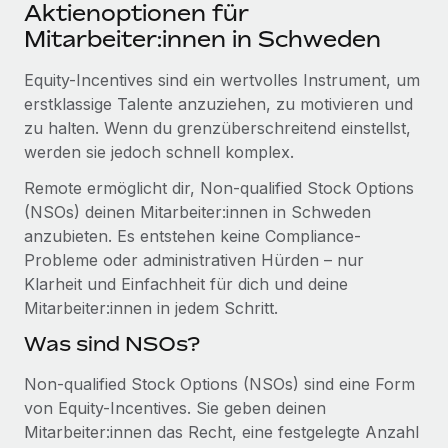
Events
Aktienoptionen für
Tools
Partner werden
Mitarbeiter:innen in Schweden
Newsroom
Entdecke die Möglichkeiten einer Partnerschaft
Equity-Incentives sind ein wertvolles Instrument, um
DIENSTLEISTUNGEN
Informationen zu Gehältern und Qualifikationen
Remote Build
Demnächst verfügbar
erstklassige Talente anzuziehen, zu motivieren und
Frag unsere Expert:innen
Beratung zu Integrationen und KI-Automatisierung
zu halten. Wenn du grenzüberschreitend einstellst,
Insights Center
Hilfe von Expert:innen für globale HR & Compliance
werden sie jedoch schnell komplex.
Hol dir Unterstützung
Background-Checks
Remote ermöglicht dir, Non-qualified Stock Options
FALLSTUDIEN
Einfacheres Bewerber:innen-Screening
(NSOs) deinen Mitarbeiter:innen in Schweden
Alle Ressourcen anzeigen
So hat der KI-Vorreiter Weaviate sein Team mit
anzubieten. Es entstehen keine Compliance-
Remote um 120 % vergrößert
Compliance Watchtower
Probleme oder administrativen Hürden – nur
Lückenlose Compliance
BLOG
Klarheit und Einfachheit für dich und deine
Weaviate auf einen Blick Weaviate entwickelt KI-basierte
Mitarbeiter:innen in jedem Schritt.
Open-Source-Infrastrukturen. Das...
Globale Payroll
Geräteverwaltung
Was sind NSOs?
Globale Bereitstellung und Verfolgung von IT-
Mehr erfahren
EOR und PEO
Geräten
Non-qualified Stock Options (NSOs) sind eine Form
Contractor Management
von Equity-Incentives. Sie geben deinen
Gründung von Niederlassungen
Strategische Partnerschaft zwischen
Mitarbeiter:innen das Recht, eine festgelegte Anzahl
Steuern
Schnelle, rechtssichere Gründung von
Reverse Tech und Remote für Contractor