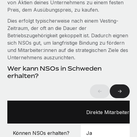
von Aktien deines Unternehmens zu einem festen
Management und Payroll
Niederlassungen
Den Blog erkunden
Preis, dem Ausübungspreis, zu kaufen.
Reverse Tech auf einen Blick Das Gesundheits- und
Mobilität und Relocation
Wellness-Startup Reverse Tech hat das globale...
Dies erfolgt typischerweise nach einem Vesting-
Mühelose Relocation von Mitarbeiter:innen
Zeitraum, der oft an die Dauer der
BLOG
Mehr erfahren
Betriebszugehörigkeit gekoppelt ist. Dadurch eignen
Benefits
sich NSOs gut, um langfristige Bindung zu fördern
Neues zu Remote-Produkten: Integration mit
Mühelose Verwaltung von Benefits
Gusto und Zero und Contractor Management
und Mitarbeiter:innen auf die strategischen Ziele des
Plus
Unternehmens auszurichten.
Auch im neuen Jahr wollen wir bei Remote Unternehmen
Wer kann NSOs in Schweden
aller Größen dabei unterstützen, die beste...
erhalten?
Mehr erfahren
←
→
Wie Phiture 55 Mitarbeiter:innen in 19 Ländern
mit Remote verwaltet
Direkte Mitarbeiter:in
Phiture ist der unumstrittene Marktführer im Bereich der
Wachstumsberatung für mobile Apps. Das...
Können NSOs erhalten?
Ja