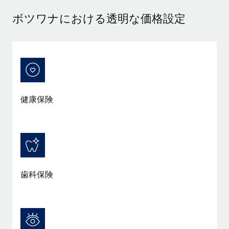
当社とのパートナーシップの可能性を検討する
ボツワナにおける透明な価格設定
サービス
給与・人材情報
Remote Build
近日リリース予定
専門家に相談
統合とAI自動化に関するコンサルティング
情報センター
グローバル人事・コンプライアンスの専門サポート
サポートを依頼する
バックグラウンドチェック
活用事例
候補者の選考プロセスをシンプルに
すべてのリソースを表示する
健康保険
Compliance Watchtower
コンプライアンスリスクを先回りして対応
ブログ
グローバル給与処理
デバイス管理
ITデバイスを世界規模で提供・管理
EORおよびPEO
歯科保険
法人設立
契約社員管理
法令順守した法人をスピーディに設立
税務
移住・転勤
ブログを読む
従業員の異動をスムーズに