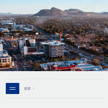
世界中の契約社員をオンボーディングし、管理
契約社員の報酬計算ツール
ログイン
Nederlands
グローバルな契約社員向けに、通貨オプションと支払スピー
PEO
成長の段階
ドを確認する
複雑な雇用関連業務を外部委託
Français
スタートアップ
成長中の企業向けのアジャイルなグローバルHR・給与処理ソ
REMOTEで学習
Deutsch
リューション
インフラ
リサーチおよびガイド
Remote統合
ミッドマーケット
Español
人事機能をワークフローにシームレスに統合する
活用事例
カスタマイズされた人事ソリューションでチームを拡大する
Italiano
プラットフォーム
HR用語集
企業
チームのための人事の基本機能を内蔵
大企業向けのグローバルHR
Português (Portugal)
チェックリストおよびテンプレート
接続
新しい
職務内容ライブラリ
日本語
当社のMCPを使用して、あらゆるAIツールをRemoteに接続
パートナーに登録
戦略的テクノロジーパートナー
ウェビナー
統合
概要
한국어
グローバルな人事機能を柔軟に自社プラットフォームへ統合
基本的なビジネスツールを活用して業務プロセスを効率化す
イベント
る
中文（简体）
パートナーとして登録
ニュースルーム