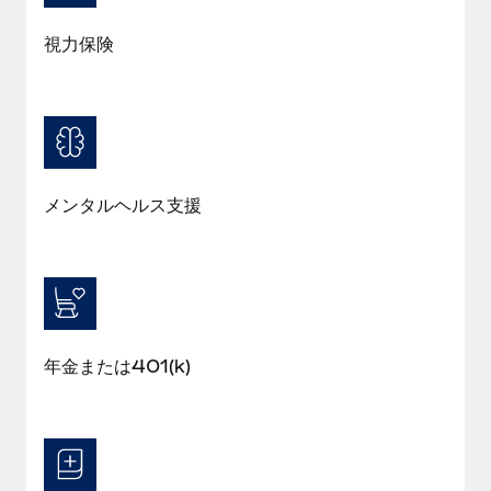
福利厚生
視力保険
ブログ
従業員の福利厚生を簡単に管理
Remoteの製品アップデート：GustoとXeroの統合お
よびContractor Management Plus（契約社員管理
プラス）
Remoteの使命は、世界のどこにいても、あらゆる規模の企業が
メンタルヘルス支援
業務に最適な人材を採用し、管理し、給与を支給できるようにす
ることです。この数週間で、新しい統合、機能、改良点をリリー
スしました。...
詳細を見る
年金または401(k)
給与詐欺：種類、事例、ビジネスを守る方法
給与, 賃金は詐欺の特に魅力的な標的です。多額の資金がシステ
ム間で頻繁に移動しているためです。このため、自社のビジネス
を保護することは極めて重要です。...