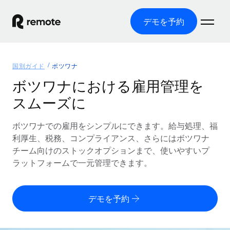
デモを予約
ホーム
国別ガイド
ボツワナ
製品
ボツワナにおける雇用管理を
スムーズに
ソリューション
グローバル雇用
グローバル給与処理
ボツワナでの雇用をシンプルにできます。給与処理、福
リソース
各国の制度に対応
コンプライアンス対応の給与処理を手軽に
利厚生、税務、コンプライアンス、さらにはボツワナ
国別ガイド
チーム向けのストックオプションまで、使いやすいプ
価格
ツールと計算ツール
Employer of Record（EOR）
/国別のグローバル雇用支援を検索する
ラットフォームで一元管理できます。
グローバル展開をコストをかけずに実現
誤分類リスク判定ツール
米国州エクスプローラー
国別に従業員の誤分類リスクを確認する
Contractor of Record
米国の各州において採用プロセスを簡素化する
日本語
デモを予約
世界中の契約社員と法令を遵守して契約
従業員コスト計算ツール
Remoteを他社と比較
各国の総従業員コストを計算する
契約社員管理
English
他社と比較した、当社の強みを確認する