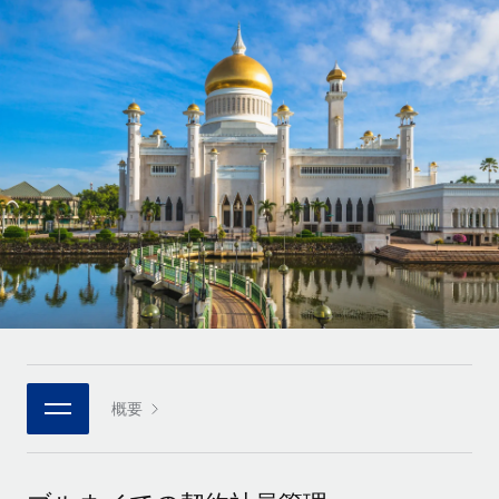
世界中の契約社員をオンボーディングし、管理
契約社員の報酬計算ツール
ログイン
Nederlands
グローバルな契約社員向けに、通貨オプションと支払スピー
PEO
成長の段階
ドを確認する
複雑な雇用関連業務を外部委託
Français
スタートアップ
成長中の企業向けのアジャイルなグローバルHR・給与処理ソ
REMOTEで学習
Deutsch
リューション
インフラ
リサーチおよびガイド
Remote統合
ミッドマーケット
Español
人事機能をワークフローにシームレスに統合する
活用事例
カスタマイズされた人事ソリューションでチームを拡大する
Italiano
プラットフォーム
HR用語集
企業
チームのための人事の基本機能を内蔵
大企業向けのグローバルHR
Português (Portugal)
チェックリストおよびテンプレート
接続
新しい
職務内容ライブラリ
日本語
当社のMCPを使用して、あらゆるAIツールをRemoteに接続
パートナーに登録
戦略的テクノロジーパートナー
ウェビナー
統合
概要
한국어
グローバルな人事機能を柔軟に自社プラットフォームへ統合
基本的なビジネスツールを活用して業務プロセスを効率化す
イベント
る
中文（简体）
パートナーとして登録
ニュースルーム