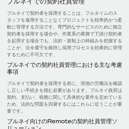
ブルネイでの契約社員管理
当社とのパートナーシップの可能性を検討する
サービス
給与・人材情報
ブルネイで契約者を採用することは、フルタイムのス
Remote Build
近日リリース予定
タッフを雇用することなくプロジェクトを効率的かつ柔
専門家に相談
統合とAI自動化に関するコンサルティング
情報センター
軟に管理する方法です。専門的なサービスのために独立
グローバル人事・コンプライアンスの専門サポート
契約者を採用する場合や、作業系の業務で下請け契約者
サポートを依頼する
バックグラウンドチェック
活用事例
を起用する場合でも、法的・規制上の枠組みを把握する
候補者の選考プロセスをシンプルに
ことが、法令遵守を維持し採用プロセスを効果的に管理
すべてのリソースを表示する
Reverse Tech、契約社員管理と給与処理でRemote
するために不可欠です。
と戦略的提携
Compliance Watchtower
ブルネイでの契約社員管理における主な考慮
コンプライアンスリスクを先回りして対応
ブログ
Reverse Techの概要 健康とウェルネスのスタートアップである
事項
Reverse...
グローバル給与処理
デバイス管理
ブルネイで契約者を採用する前に、現地の労働法を確認
ITデバイスを世界規模で提供・管理
詳細を見る
EORおよびPEO
し正しい手続きを踏む必要があります。ブルネイ政府は
契約、支払い、税務に関して具体的な要件を定めている
法人設立
契約社員管理
ため、法的な問題を回避するにはこれらに従うことが重
法令順守した法人をスピーディに設立
AIのパイオニアであるWeaviateは、Remoteを使
要です。
税務
い、どのようにしてワークフォースを120%に増やした
移住・転勤
のか
ブルネイ向けのRemoteの契約社員管理ソ
ブログを読む
従業員の異動をスムーズに
リューション
Weaviateの概要...