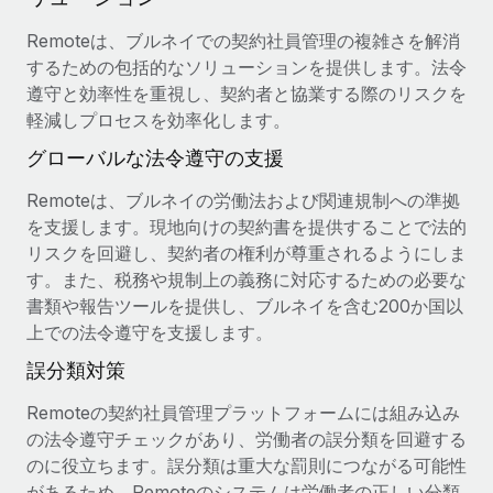
福利厚生
詳細を見る
Remoteは、ブルネイでの契約社員管理の複雑さを解消
ブログ
従業員の福利厚生を簡単に管理
するための包括的なソリューションを提供します。法令
遵守と効率性を重視し、契約者と協業する際のリスクを
Remoteの製品アップデート：GustoとXeroの統合お
軽減しプロセスを効率化します。
よびContractor Management Plus（契約社員管理
プラス）
グローバルな法令遵守の支援
Remoteの使命は、世界のどこにいても、あらゆる規模の企業が
Remoteは、ブルネイの労働法および関連規制への準拠
業務に最適な人材を採用し、管理し、給与を支給できるようにす
を支援します。現地向けの契約書を提供することで法的
ることです。この数週間で、新しい統合、機能、改良点をリリー
リスクを回避し、契約者の権利が尊重されるようにしま
スしました。...
す。また、税務や規制上の義務に対応するための必要な
詳細を見る
書類や報告ツールを提供し、ブルネイを含む200か国以
上での法令遵守を支援します。
誤分類対策
給与詐欺：種類、事例、ビジネスを守る方法
Remoteの契約社員管理プラットフォームには組み込み
給与, 賃金は詐欺の特に魅力的な標的です。多額の資金がシステ
の法令遵守チェックがあり、労働者の誤分類を回避する
ム間で頻繁に移動しているためです。このため、自社のビジネス
のに役立ちます。誤分類は重大な罰則につながる可能性
を保護することは極めて重要です。...
があるため、Remoteのシステムは労働者の正しい分類