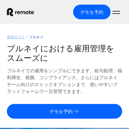
デモを予約
ホーム
国別ガイド
ブルネイ
製品
ブルネイにおける雇用管理を
スムーズに
ソリューション
グローバル雇用
グローバル給与処理
ブルネイでの雇用をシンプルにできます。給与処理、福
リソース
各国の制度に対応
コンプライアンス対応の給与処理を手軽に
利厚生、税務、コンプライアンス、さらにはブルネイ
国別ガイド
チーム向けのストックオプションまで、使いやすいプ
価格
ツールと計算ツール
Employer of Record（EOR）
/国別のグローバル雇用支援を検索する
ラットフォームで一元管理できます。
グローバル展開をコストをかけずに実現
誤分類リスク判定ツール
米国州エクスプローラー
国別に従業員の誤分類リスクを確認する
Contractor of Record
米国の各州において採用プロセスを簡素化する
日本語
デモを予約
世界中の契約社員と法令を遵守して契約
従業員コスト計算ツール
Remoteを他社と比較
各国の総従業員コストを計算する
契約社員管理
English
他社と比較した、当社の強みを確認する