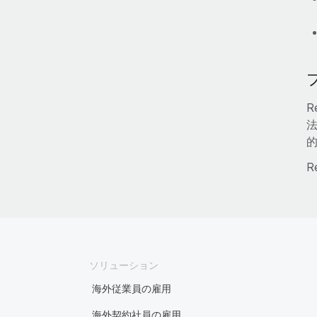
R
的
R
ソリューション
海外従業員の雇用
海外契約社員の雇用