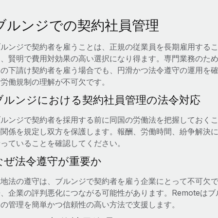
ブルンジでの契約社員管理
ブルンジで契約者を雇うことは、正規の従業員を長期雇用する
て、賢明で費用対効果の高い選択になり得ます。専門業務のた
けの下請け契約者を雇う場合でも、円滑かつ法令遵守の運用を
と労働規制の理解が不可欠です。
ブルンジにおける契約社員管理の法令対応
ブルンジで契約者を採用する前に同国の労働法を把握しておく
の関係を規定し双方を保護します。報酬、労働時間、紛争解決
沿っていることを確認してください。
なぜ法令遵守が重要か
現地法の遵守は、ブルンジで契約者を雇う企業にとって不可欠
争、企業の評判悪化につながる可能性があります。Remoteは
務の管理を簡単かつ信頼性の高い方法で支援します。