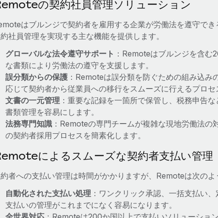
Remoteの契約社員管理ソリューション
Remoteはブルンジで契約者を雇用する企業が労働法を遵守で
契約社員管理を実現する主な機能を提供します。
グローバルな法令遵守サポート
：Remoteはブルンジを含
な書類により労働法の遵守を支援します。
誤分類からの保護
：Remoteは誤分類を防ぐための組み込
応じて契約者から従業員への移行をスムーズに行えるプロセ
文書の一元管理
：重要な記録を一箇所で保管し、税務申告など
書類管理を容易にします。
法務専門知識
：Remoteの専門チームが複雑な現地労働法
の契約者採用プロセスを簡素化します。
Remoteによるスムーズな契約者支払い管理
契約者への支払い管理は時間がかかりますが、Remoteは次の
自動化された支払い処理
：ワンクリック承認、一括支払い、
支払いの管理がこれまでになく容易になります。
全世界対応
：Remoteは200か国以上で支払いソリューシ