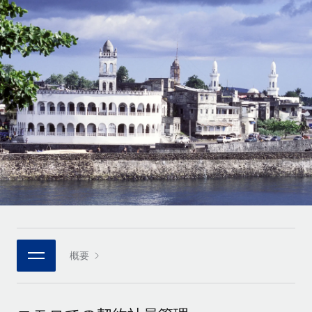
世界中の契約社員をオンボーディングし、管理
契約社員の報酬計算ツール
ログイン
Nederlands
グローバルな契約社員向けに、通貨オプションと支払スピー
PEO
成長の段階
ドを確認する
複雑な雇用関連業務を外部委託
Français
スタートアップ
成長中の企業向けのアジャイルなグローバルHR・給与処理ソ
REMOTEで学習
Deutsch
リューション
インフラ
リサーチおよびガイド
Remote統合
ミッドマーケット
Español
人事機能をワークフローにシームレスに統合する
活用事例
カスタマイズされた人事ソリューションでチームを拡大する
Italiano
プラットフォーム
HR用語集
企業
チームのための人事の基本機能を内蔵
大企業向けのグローバルHR
Português (Portugal)
チェックリストおよびテンプレート
接続
新しい
職務内容ライブラリ
日本語
当社のMCPを使用して、あらゆるAIツールをRemoteに接続
パートナーに登録
戦略的テクノロジーパートナー
ウェビナー
統合
概要
한국어
グローバルな人事機能を柔軟に自社プラットフォームへ統合
基本的なビジネスツールを活用して業務プロセスを効率化す
イベント
る
中文（简体）
パートナーとして登録
ニュースルーム