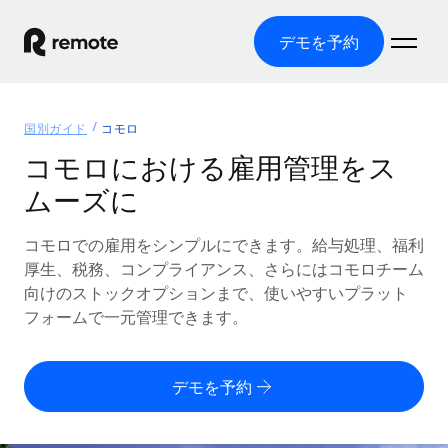
デモを予約
ホーム
国別ガイド
コモロ
製品
コモロにおける雇用管理をス
ムーズに
ソリューション
グローバル雇用
グローバル給与処理
コモロでの雇用をシンプルにできます。給与処理、福利
リソース
各国の制度に対応
コンプライアンス対応の給与処理を手軽に
厚生、税務、コンプライアンス、さらにはコモロチーム
国別ガイド
向けのストックオプションまで、使いやすいプラット
価格
ツールと計算ツール
Employer of Record（EOR）
/国別のグローバル雇用支援を検索する
フォームで一元管理できます。
グローバル展開をコストをかけずに実現
誤分類リスク判定ツール
米国州エクスプローラー
国別に従業員の誤分類リスクを確認する
Contractor of Record
米国の各州において採用プロセスを簡素化する
日本語
デモを予約
世界中の契約社員と法令を遵守して契約
従業員コスト計算ツール
Remoteを他社と比較
各国の総従業員コストを計算する
契約社員管理
English
他社と比較した、当社の強みを確認する