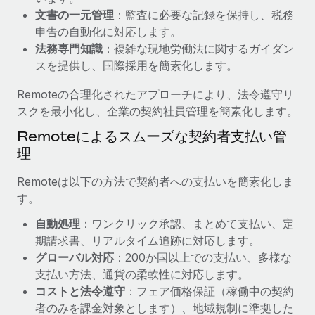
文書の一元管理
：監査に必要な記録を保持し、税務
福利厚生
詳細を見る
申告の自動化に対応します。
ブログ
従業員の福利厚生を簡単に管理
法務専門知識
：複雑な現地労働法に関するガイダン
Remoteの製品アップデート：GustoとXeroの統合お
スを提供し、国際採用を簡素化します。
よびContractor Management Plus（契約社員管理
プラス）
Remoteの合理化されたアプローチにより、法令遵守リ
スクを最小化し、企業の契約社員管理を簡素化します。
Remoteの使命は、世界のどこにいても、あらゆる規模の企業が
業務に最適な人材を採用し、管理し、給与を支給できるようにす
Remoteによるスムーズな契約者支払い管
ることです。この数週間で、新しい統合、機能、改良点をリリー
理
スしました。...
Remoteは以下の方法で契約者への支払いを簡素化しま
詳細を見る
す。
自動処理
：ワンクリック承認、まとめて支払い、定
期請求書、リアルタイム追跡に対応します。
給与詐欺：種類、事例、ビジネスを守る方法
グローバル対応
：200か国以上での支払い、多様な
給与, 賃金は詐欺の特に魅力的な標的です。多額の資金がシステ
支払い方法、通貨の柔軟性に対応します。
ム間で頻繁に移動しているためです。このため、自社のビジネス
コストと法令遵守
：フェア価格保証（稼働中の契約
を保護することは極めて重要です。...
者のみを課金対象とします）、地域規制に準拠した