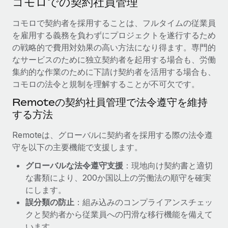
コモロでの契約社員管理
当社とのパートナーシップの可能性を検討する
サービス
給与・人材情報
コモロで契約者を採用することは、フルタイムの従業員
Remote Build
近日リリース予定
を雇用する義務を負わずにプロジェクトを遂行するため
専門家に相談
統合とAI自動化に関するコンサルティング
情報センター
の戦略的で費用対効果の高い方法になり得ます。専門的
グローバル人事・コンプライアンスの専門サポート
なサービスのために独立契約者を起用する場合も、労働
サポートを依頼する
バックグラウンドチェック
活用事例
集約的な作業のために下請け契約者を活用する場合も、
候補者の選考プロセスをシンプルに
コモロの法令と規制を理解することが不可欠です。
すべてのリソースを表示する
Reverse Tech、契約社員管理と給与処理でRemote
Remoteの契約社員管理で法令遵守を維持
と戦略的提携
Compliance Watchtower
する方法
コンプライアンスリスクを先回りして対応
ブログ
Reverse Techの概要 健康とウェルネスのスタートアップである
Reverse...
グローバル給与処理
Remoteは、グローバルに契約者を採用する際の法令遵
デバイス管理
守を以下の主要機能で支援します。
ITデバイスを世界規模で提供・管理
詳細を見る
EORおよびPEO
グローバルな法令遵守支援
：現地向け契約書と適切
法人設立
契約社員管理
な書類により、200か国以上の労働法の順守を確実
法令順守した法人をスピーディに設立
AIのパイオニアであるWeaviateは、Remoteを使
にします。
税務
い、どのようにしてワークフォースを120%に増やした
誤分類の防止
：組み込みのコンプライアンスチェッ
移住・転勤
のか
クと契約者から従業員への円滑な移行機能を備えて
ブログを読む
従業員の異動をスムーズに
Weaviateの概要...
います。