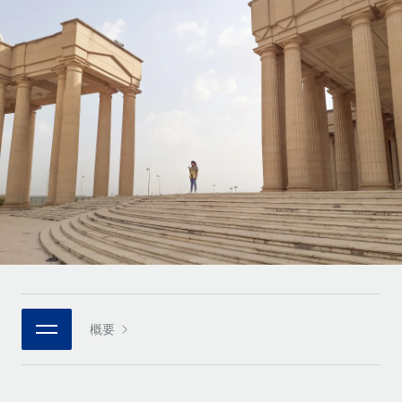
世界中の契約社員をオンボーディングし、管理
契約社員の報酬計算ツール
ログイン
Nederlands
グローバルな契約社員向けに、通貨オプションと支払スピー
PEO
成長の段階
ドを確認する
複雑な雇用関連業務を外部委託
Français
スタートアップ
成長中の企業向けのアジャイルなグローバルHR・給与処理ソ
REMOTEで学習
Deutsch
リューション
インフラ
リサーチおよびガイド
Remote統合
ミッドマーケット
Español
人事機能をワークフローにシームレスに統合する
活用事例
カスタマイズされた人事ソリューションでチームを拡大する
Italiano
プラットフォーム
HR用語集
企業
チームのための人事の基本機能を内蔵
大企業向けのグローバルHR
Português (Portugal)
チェックリストおよびテンプレート
接続
新しい
職務内容ライブラリ
日本語
当社のMCPを使用して、あらゆるAIツールをRemoteに接続
パートナーに登録
戦略的テクノロジーパートナー
ウェビナー
統合
概要
한국어
グローバルな人事機能を柔軟に自社プラットフォームへ統合
基本的なビジネスツールを活用して業務プロセスを効率化す
イベント
る
中文（简体）
パートナーとして登録
ニュースルーム