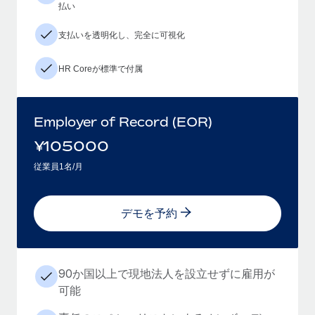
払い
支払いを透明化し、完全に可視化
HR Coreが標準で付属
Employer of Record (EOR)
¥
105000
従業員1名/月
デモを予約
90か国以上で現地法人を設立せずに雇用が
可能