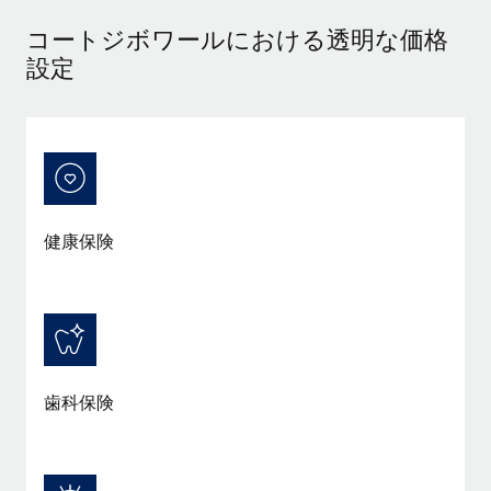
当社とのパートナーシップの可能性を検討する
コートジボワールにおける透明な価格
サービス
給与・人材情報
Remote Build
近日リリース予定
設定
専門家に相談
統合とAI自動化に関するコンサルティング
情報センター
グローバル人事・コンプライアンスの専門サポート
サポートを依頼する
バックグラウンドチェック
活用事例
候補者の選考プロセスをシンプルに
すべてのリソースを表示する
Compliance Watchtower
健康保険
コンプライアンスリスクを先回りして対応
ブログ
グローバル給与処理
デバイス管理
ITデバイスを世界規模で提供・管理
EORおよびPEO
法人設立
契約社員管理
法令順守した法人をスピーディに設立
歯科保険
税務
移住・転勤
ブログを読む
従業員の異動をスムーズに