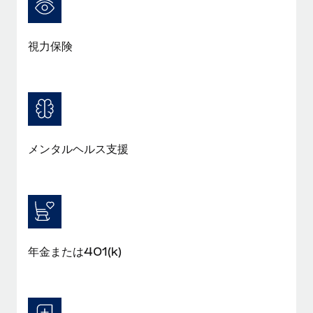
福利厚生
ブログ
従業員の福利厚生を簡単に管理
視力保険
Remoteの製品アップデート：GustoとXeroの統合お
よびContractor Management Plus（契約社員管理
プラス）
Remoteの使命は、世界のどこにいても、あらゆる規模の企業が
業務に最適な人材を採用し、管理し、給与を支給できるようにす
ることです。この数週間で、新しい統合、機能、改良点をリリー
メンタルヘルス支援
スしました。...
詳細を見る
給与詐欺：種類、事例、ビジネスを守る方法
年金または401(k)
給与, 賃金は詐欺の特に魅力的な標的です。多額の資金がシステ
ム間で頻繁に移動しているためです。このため、自社のビジネス
を保護することは極めて重要です。...