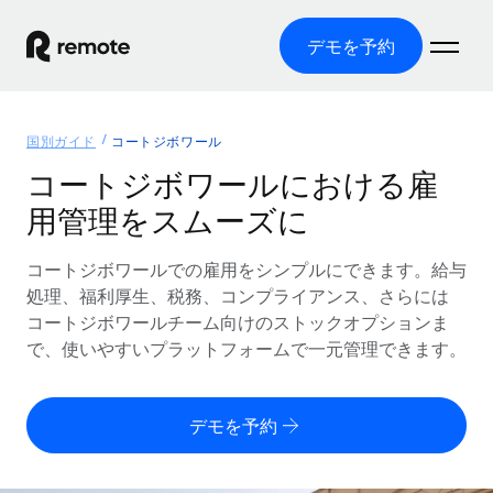
デモを予約
ホーム
国別ガイド
コートジボワール
製品
コートジボワールにおける雇
用管理をスムーズに
ソリューション
グローバル雇用
グローバル給与処理
コートジボワールでの雇用をシンプルにできます。給与
リソース
各国の制度に対応
コンプライアンス対応の給与処理を手軽に
処理、福利厚生、税務、コンプライアンス、さらには
国別ガイド
コートジボワールチーム向けのストックオプションま
価格
ツールと計算ツール
Employer of Record（EOR）
/国別のグローバル雇用支援を検索する
で、使いやすいプラットフォームで一元管理できます。
グローバル展開をコストをかけずに実現
誤分類リスク判定ツール
米国州エクスプローラー
国別に従業員の誤分類リスクを確認する
Contractor of Record
米国の各州において採用プロセスを簡素化する
日本語
デモを予約
世界中の契約社員と法令を遵守して契約
従業員コスト計算ツール
Remoteを他社と比較
各国の総従業員コストを計算する
契約社員管理
English
他社と比較した、当社の強みを確認する