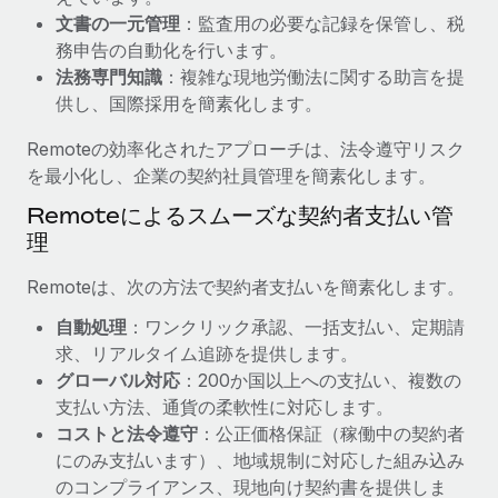
文書の一元管理
：監査用の必要な記録を保管し、税
福利厚生
詳細を見る
務申告の自動化を行います。
ブログ
従業員の福利厚生を簡単に管理
法務専門知識
：複雑な現地労働法に関する助言を提
Remoteの製品アップデート：GustoとXeroの統合お
供し、国際採用を簡素化します。
よびContractor Management Plus（契約社員管理
プラス）
Remoteの効率化されたアプローチは、法令遵守リスク
を最小化し、企業の契約社員管理を簡素化します。
Remoteの使命は、世界のどこにいても、あらゆる規模の企業が
業務に最適な人材を採用し、管理し、給与を支給できるようにす
Remoteによるスムーズな契約者支払い管
ることです。この数週間で、新しい統合、機能、改良点をリリー
理
スしました。...
Remoteは、次の方法で契約者支払いを簡素化します。
詳細を見る
自動処理
：ワンクリック承認、一括支払い、定期請
求、リアルタイム追跡を提供します。
グローバル対応
：200か国以上への支払い、複数の
給与詐欺：種類、事例、ビジネスを守る方法
支払い方法、通貨の柔軟性に対応します。
給与, 賃金は詐欺の特に魅力的な標的です。多額の資金がシステ
コストと法令遵守
：公正価格保証（稼働中の契約者
ム間で頻繁に移動しているためです。このため、自社のビジネス
にのみ支払います）、地域規制に対応した組み込み
を保護することは極めて重要です。...
のコンプライアンス、現地向け契約書を提供しま