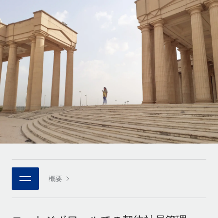
世界中の契約社員をオンボーディングし、管理
契約社員の報酬計算ツール
ログイン
Nederlands
グローバルな契約社員向けに、通貨オプションと支払スピー
PEO
成長の段階
ドを確認する
複雑な雇用関連業務を外部委託
Français
スタートアップ
成長中の企業向けのアジャイルなグローバルHR・給与処理ソ
REMOTEで学習
Deutsch
リューション
インフラ
リサーチおよびガイド
Remote統合
ミッドマーケット
Español
人事機能をワークフローにシームレスに統合する
活用事例
カスタマイズされた人事ソリューションでチームを拡大する
Italiano
プラットフォーム
HR用語集
企業
チームのための人事の基本機能を内蔵
大企業向けのグローバルHR
Português (Portugal)
チェックリストおよびテンプレート
接続
新しい
職務内容ライブラリ
日本語
当社のMCPを使用して、あらゆるAIツールをRemoteに接続
パートナーに登録
戦略的テクノロジーパートナー
ウェビナー
統合
概要
한국어
グローバルな人事機能を柔軟に自社プラットフォームへ統合
基本的なビジネスツールを活用して業務プロセスを効率化す
イベント
る
中文（简体）
パートナーとして登録
ニュースルーム