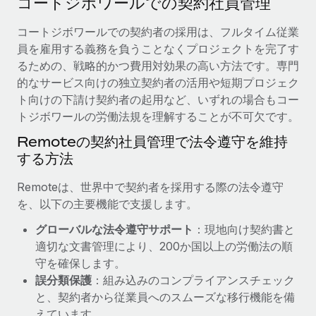
コートジボワールでの契約社員管理
当社とのパートナーシップの可能性を検討する
サービス
給与・人材情報
コートジボワールでの契約者の採用は、フルタイム従業
Remote Build
近日リリース予定
員を雇用する義務を負うことなくプロジェクトを完了す
専門家に相談
統合とAI自動化に関するコンサルティング
情報センター
るための、戦略的かつ費用対効果の高い方法です。専門
グローバル人事・コンプライアンスの専門サポート
的なサービス向けの独立契約者の活用や短期プロジェク
サポートを依頼する
バックグラウンドチェック
活用事例
ト向けの下請け契約者の起用など、いずれの場合もコー
候補者の選考プロセスをシンプルに
トジボワールの労働法規を理解することが不可欠です。
すべてのリソースを表示する
Reverse Tech、契約社員管理と給与処理でRemote
Remoteの契約社員管理で法令遵守を維持
と戦略的提携
Compliance Watchtower
する方法
コンプライアンスリスクを先回りして対応
ブログ
Reverse Techの概要 健康とウェルネスのスタートアップである
Reverse...
グローバル給与処理
Remoteは、世界中で契約者を採用する際の法令遵守
デバイス管理
を、以下の主要機能で支援します。
ITデバイスを世界規模で提供・管理
詳細を見る
EORおよびPEO
グローバルな法令遵守サポート
：現地向け契約書と
法人設立
契約社員管理
適切な文書管理により、200か国以上の労働法の順
法令順守した法人をスピーディに設立
AIのパイオニアであるWeaviateは、Remoteを使
守を確保します。
税務
い、どのようにしてワークフォースを120%に増やした
誤分類保護
：組み込みのコンプライアンスチェック
移住・転勤
のか
と、契約者から従業員へのスムーズな移行機能を備
ブログを読む
従業員の異動をスムーズに
Weaviateの概要...
えています。