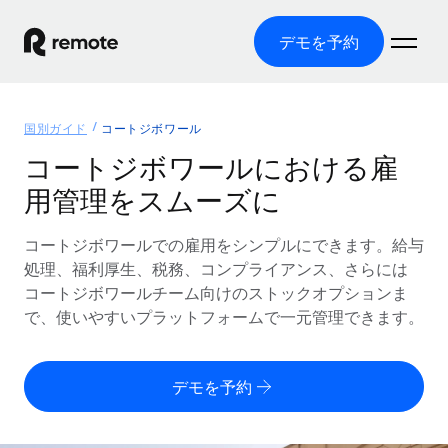
デモを予約
ホーム
国別ガイド
コートジボワール
製品
コートジボワールにおける雇
用管理をスムーズに
ソリューション
グローバル雇用
グローバル給与処理
コートジボワールでの雇用をシンプルにできます。給与
リソース
各国の制度に対応
コンプライアンス対応の給与処理を手軽に
処理、福利厚生、税務、コンプライアンス、さらには
国別ガイド
コートジボワールチーム向けのストックオプションま
価格
ツールと計算ツール
Employer of Record（EOR）
/国別のグローバル雇用支援を検索する
で、使いやすいプラットフォームで一元管理できます。
グローバル展開をコストをかけずに実現
誤分類リスク判定ツール
米国州エクスプローラー
国別に従業員の誤分類リスクを確認する
Contractor of Record
米国の各州において採用プロセスを簡素化する
日本語
デモを予約
世界中の契約社員と法令を遵守して契約
従業員コスト計算ツール
Remoteを他社と比較
各国の総従業員コストを計算する
契約社員管理
English
他社と比較した、当社の強みを確認する