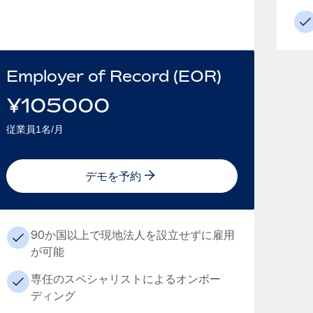
Employer of Record (EOR)
¥
105000
従業員1名/月
デモを予約
90か国以上で現地法人を設立せずに雇用
が可能
専任のスペシャリストによるオンボー
ディング