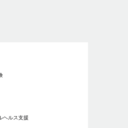
険
ルヘルス支援