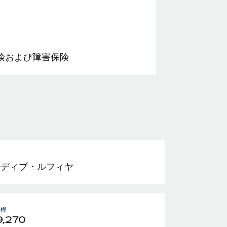
険および障害保険
ルディブ・ルフィヤ
規模
9,270