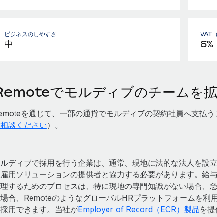
ビジネスのしやすさ
VAT
中
6%
Remoteでモルディブのチームを
Remoteを通じて、一部の通貨でモルディブの契約社員へ支払
ご相談ください
）。
モルディブで採用を行う企業は、通常、現地に法的な法人を設
ル雇用ソリューションの提供者と協力する必要があります。給
管理するためのプロセスは、特に現地の専門知識がない場合、
る場合、RemoteのようなグローバルHRプラットフォームを
に採用できます。当社が
Employer of Record（EOR）製品
を提