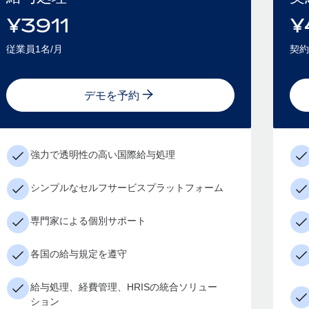
¥
3911
¥
従業員1名/月
契約
デモを予約
強力で透明性の高い国際給与処理
シンプルなセルフサービスプラットフォーム
専門家による個別サポート
各国の給与規定を遵守
給与処理、経費管理、HRISの統合ソリュー
ション