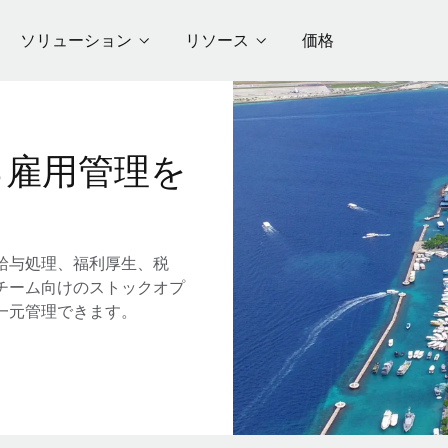
ソリューション
リソース
価格
る雇用管理を
給与処理、福利厚生、税
チーム向けのストックオプ
一元管理できます。