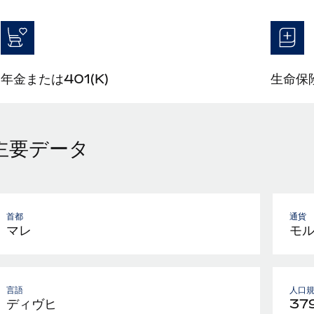
年金または401(K)
生命保
主要データ
首都
通貨
マレ
モ
言語
人口
ディヴヒ
37