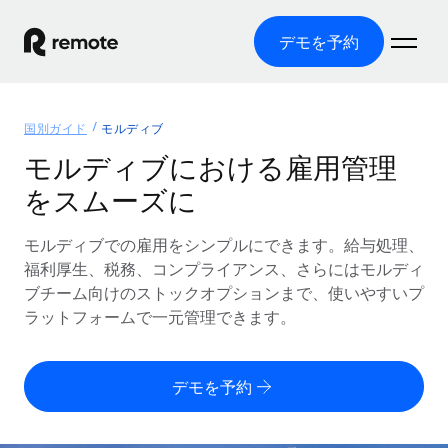
デモを予約
ホーム
国別ガイド
モルディブ
製品
モルディブにおける雇用管理
をスムーズに
ソリューション
グローバル雇用
グローバル給与処理
モルディブでの雇用をシンプルにできます。給与処理、
リソース
各国の制度に対応
コンプライアンス対応の給与処理を手軽に
福利厚生、税務、コンプライアンス、さらにはモルディ
国別ガイド
ブチーム向けのストックオプションまで、使いやすいプ
価格
ツールと計算ツール
Employer of Record（EOR）
/国別のグローバル雇用支援を検索する
ラットフォームで一元管理できます。
グローバル展開をコストをかけずに実現
誤分類リスク判定ツール
米国州エクスプローラー
国別に従業員の誤分類リスクを確認する
Contractor of Record
米国の各州において採用プロセスを簡素化する
日本語
デモを予約
世界中の契約社員と法令を遵守して契約
従業員コスト計算ツール
Remoteを他社と比較
各国の総従業員コストを計算する
契約社員管理
English
他社と比較した、当社の強みを確認する