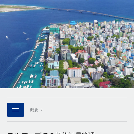
世界中の契約社員をオンボーディングし、管理
契約社員の報酬計算ツール
ログイン
Nederlands
グローバルな契約社員向けに、通貨オプションと支払スピー
PEO
成長の段階
ドを確認する
複雑な雇用関連業務を外部委託
Français
スタートアップ
成長中の企業向けのアジャイルなグローバルHR・給与処理ソ
REMOTEで学習
Deutsch
リューション
インフラ
リサーチおよびガイド
Remote統合
ミッドマーケット
Español
人事機能をワークフローにシームレスに統合する
活用事例
カスタマイズされた人事ソリューションでチームを拡大する
Italiano
プラットフォーム
HR用語集
企業
チームのための人事の基本機能を内蔵
大企業向けのグローバルHR
Português (Portugal)
チェックリストおよびテンプレート
接続
新しい
職務内容ライブラリ
日本語
当社のMCPを使用して、あらゆるAIツールをRemoteに接続
パートナーに登録
戦略的テクノロジーパートナー
ウェビナー
統合
概要
한국어
グローバルな人事機能を柔軟に自社プラットフォームへ統合
基本的なビジネスツールを活用して業務プロセスを効率化す
イベント
る
中文（简体）
パートナーとして登録
ニュースルーム