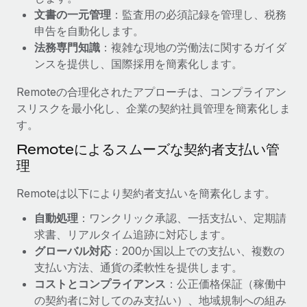
文書の一元管理
：監査用の必須記録を管理し、税務
福利厚生
詳細を見る
申告を自動化します。
ブログ
従業員の福利厚生を簡単に管理
法務専門知識
：複雑な現地の労働法に関するガイダ
Remoteの製品アップデート：GustoとXeroの統合お
ンスを提供し、国際採用を簡素化します。
よびContractor Management Plus（契約社員管理
プラス）
Remoteの合理化されたアプローチは、コンプライアン
スリスクを最小化し、企業の契約社員管理を簡素化しま
Remoteの使命は、世界のどこにいても、あらゆる規模の企業が
す。
業務に最適な人材を採用し、管理し、給与を支給できるようにす
ることです。この数週間で、新しい統合、機能、改良点をリリー
Remoteによるスムーズな契約者支払い管
スしました。...
理
詳細を見る
Remoteは以下により契約者支払いを簡素化します。
自動処理
：ワンクリック承認、一括支払い、定期請
求書、リアルタイム追跡に対応します。
給与詐欺：種類、事例、ビジネスを守る方法
グローバル対応
：200か国以上での支払い、複数の
給与, 賃金は詐欺の特に魅力的な標的です。多額の資金がシステ
支払い方法、通貨の柔軟性を提供します。
ム間で頻繁に移動しているためです。このため、自社のビジネス
コストとコンプライアンス
：公正価格保証（稼働中
を保護することは極めて重要です。...
の契約者に対してのみ支払い）、地域規制への組み