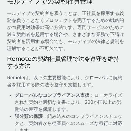
モルディブでの契約社員管理
当社とのパートナーシップの可能性を検討する
サービス
給与・人材情報
モルディブで契約者を雇うことは、正社員を採用する義
Remote Build
近日リリース予定
務を負うことなくプロジェクトを完了するための戦略的
専門家に相談
統合とAI自動化に関するコンサルティング
情報センター
かつ費用対効果の高い方法です。専門サービスのために
グローバル人事・コンプライアンスの専門サポート
独立契約者を起用する場合や、さまざまな業務で下請け
サポートを依頼する
バックグラウンドチェック
活用事例
契約者を活用する場合でも、モルディブの法律と規制を
候補者の選考プロセスをシンプルに
理解することが不可欠です。
すべてのリソースを表示する
Reverse Tech、契約社員管理と給与処理でRemote
Remoteの契約社員管理で法令遵守を維持
と戦略的提携
Compliance Watchtower
する方法
コンプライアンスリスクを先回りして対応
ブログ
Reverse Techの概要 健康とウェルネスのスタートアップである
Reverse...
グローバル給与処理
Remoteは、以下の主要機能により、グローバルに契約
デバイス管理
者を採用する際の法令遵守を支援します。
ITデバイスを世界規模で提供・管理
詳細を見る
EORおよびPEO
グローバルなコンプライアンス支援
：ローカライズ
法人設立
契約社員管理
された契約と適切な文書により、200か国以上の労
法令順守した法人をスピーディに設立
AIのパイオニアであるWeaviateは、Remoteを使
働法の遵守を保証します。
税務
い、どのようにしてワークフォースを120%に増やした
誤分類の保護
：組み込みのコンプライアンスチェッ
移住・転勤
のか
クと、契約者から従業員へのスムーズな移行に対応
ブログを読む
従業員の異動をスムーズに
Weaviateの概要...
します。