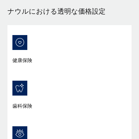
当社とのパートナーシップの可能性を検討する
ナウルにおける透明な価格設定
サービス
給与・人材情報
Remote Build
近日リリース予定
専門家に相談
統合とAI自動化に関するコンサルティング
情報センター
グローバル人事・コンプライアンスの専門サポート
サポートを依頼する
バックグラウンドチェック
活用事例
候補者の選考プロセスをシンプルに
すべてのリソースを表示する
Reverse Tech、契約社員管理と給与処理でRemote
健康保険
と戦略的提携
Compliance Watchtower
コンプライアンスリスクを先回りして対応
ブログ
Reverse Techの概要 健康とウェルネスのスタートアップである
Reverse...
グローバル給与処理
デバイス管理
ITデバイスを世界規模で提供・管理
詳細を見る
EORおよびPEO
歯科保険
法人設立
契約社員管理
法令順守した法人をスピーディに設立
AIのパイオニアであるWeaviateは、Remoteを使
税務
い、どのようにしてワークフォースを120%に増やした
移住・転勤
のか
ブログを読む
従業員の異動をスムーズに
Weaviateの概要...