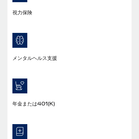
福利厚生
詳細を見る
視力保険
ブログ
従業員の福利厚生を簡単に管理
Remoteの製品アップデート：GustoとXeroの統合お
よびContractor Management Plus（契約社員管理
プラス）
Remoteの使命は、世界のどこにいても、あらゆる規模の企業が
メンタルヘルス支援
業務に最適な人材を採用し、管理し、給与を支給できるようにす
ることです。この数週間で、新しい統合、機能、改良点をリリー
スしました。...
詳細を見る
年金または401(K)
給与詐欺：種類、事例、ビジネスを守る方法
給与, 賃金は詐欺の特に魅力的な標的です。多額の資金がシステ
ム間で頻繁に移動しているためです。このため、自社のビジネス
を保護することは極めて重要です。...