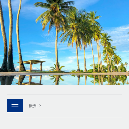
世界中の契約社員をオンボーディングし、管理
契約社員の報酬計算ツール
ログイン
Nederlands
グローバルな契約社員向けに、通貨オプションと支払スピー
PEO
成長の段階
ドを確認する
複雑な雇用関連業務を外部委託
Français
スタートアップ
成長中の企業向けのアジャイルなグローバルHR・給与処理ソ
REMOTEで学習
Deutsch
リューション
インフラ
リサーチおよびガイド
Remote統合
ミッドマーケット
Español
人事機能をワークフローにシームレスに統合する
活用事例
カスタマイズされた人事ソリューションでチームを拡大する
Italiano
プラットフォーム
HR用語集
企業
チームのための人事の基本機能を内蔵
大企業向けのグローバルHR
Português (Portugal)
チェックリストおよびテンプレート
接続
新しい
職務内容ライブラリ
日本語
当社のMCPを使用して、あらゆるAIツールをRemoteに接続
パートナーに登録
戦略的テクノロジーパートナー
ウェビナー
統合
概要
한국어
グローバルな人事機能を柔軟に自社プラットフォームへ統合
基本的なビジネスツールを活用して業務プロセスを効率化す
イベント
る
中文（简体）
パートナーとして登録
ニュースルーム