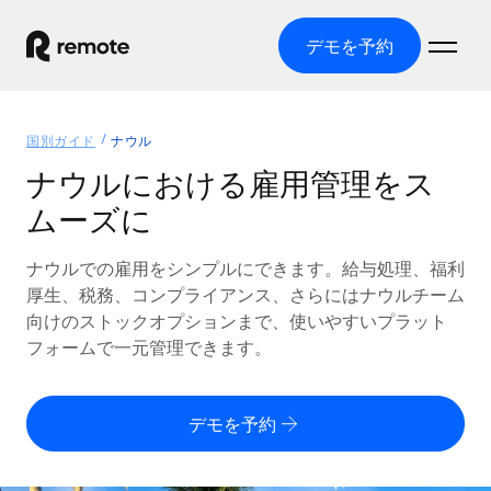
デモを予約
ホーム
国別ガイド
ナウル
製品
ナウルにおける雇用管理をス
ムーズに
ソリューション
グローバル雇用
グローバル給与処理
ナウルでの雇用をシンプルにできます。給与処理、福利
リソース
各国の制度に対応
コンプライアンス対応の給与処理を手軽に
厚生、税務、コンプライアンス、さらにはナウルチーム
国別ガイド
向けのストックオプションまで、使いやすいプラット
価格
ツールと計算ツール
Employer of Record（EOR）
/国別のグローバル雇用支援を検索する
フォームで一元管理できます。
グローバル展開をコストをかけずに実現
誤分類リスク判定ツール
米国州エクスプローラー
国別に従業員の誤分類リスクを確認する
Contractor of Record
米国の各州において採用プロセスを簡素化する
日本語
デモを予約
世界中の契約社員と法令を遵守して契約
従業員コスト計算ツール
Remoteを他社と比較
各国の総従業員コストを計算する
契約社員管理
English
他社と比較した、当社の強みを確認する