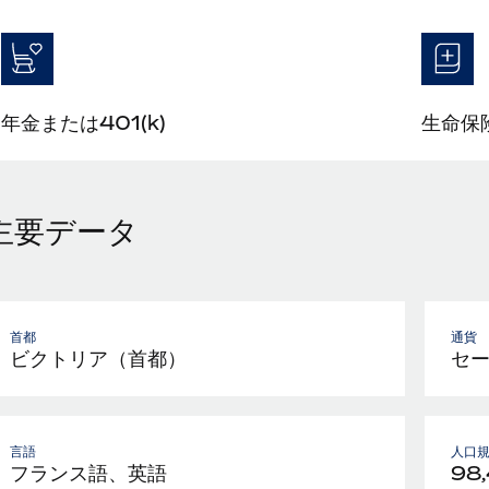
年金または401(k)
生命保
主要データ
首都
通貨
ビクトリア（首都）
セ
言語
人口
フランス語、英語
98