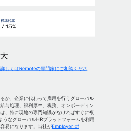
- 標準税率
 / 15%
拡大
（
詳しくはRemoteの専門家にご相談くださ
するか、企業に代わって雇用を行うグローバル
。給与処理、福利厚生、税務、オンボーディン
のは、特に現地の専門知識がなければすぐに複
のようなグローバルHRプラットフォームを利用
が容易になります。当社が
Employer of