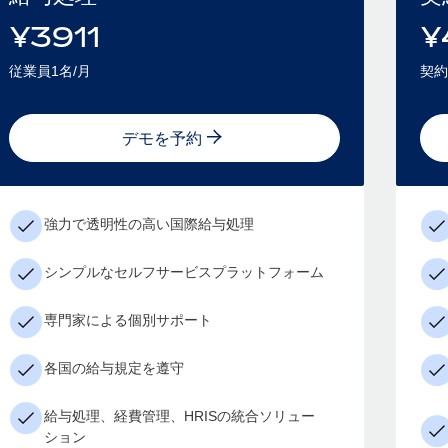
¥
3911
¥
従業員1名/月
契約
デモを予約
強力で透明性の高い国際給与処理
シンプルなセルフサービスプラットフォーム
専門家による個別サポート
各国の給与規定を遵守
給与処理、経費管理、HRISの統合ソリュー
ション