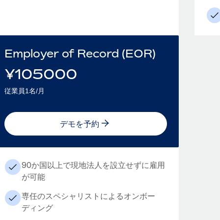
Employer of Record (EOR)
¥
105000
従業員1名/月
デモを予約
90か国以上で現地法人を設立せずに雇用
が可能
専任のスペシャリストによるオンボー
ディング