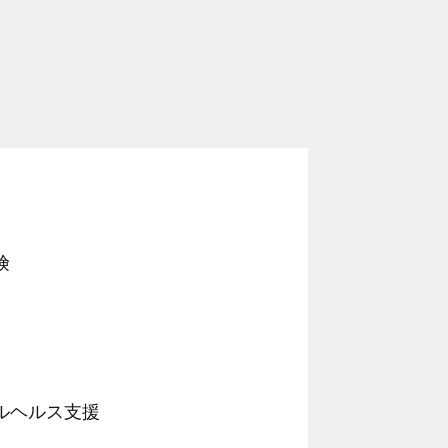
険
ルヘルス支援