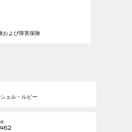
険および障害保険
ーシェル・ルピー
規模
,462