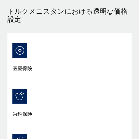
当社とのパートナーシップの可能性を検討する
トルクメニスタンにおける透明な価格
サービス
給与・人材情報
Remote Build
近日リリース予定
設定
専門家に相談
統合とAI自動化に関するコンサルティング
情報センター
グローバル人事・コンプライアンスの専門サポート
サポートを依頼する
バックグラウンドチェック
活用事例
候補者の選考プロセスをシンプルに
すべてのリソースを表示する
Compliance Watchtower
医療保険
コンプライアンスリスクを先回りして対応
ブログ
グローバル給与処理
デバイス管理
ITデバイスを世界規模で提供・管理
EORおよびPEO
法人設立
契約社員管理
法令順守した法人をスピーディに設立
歯科保険
税務
移住・転勤
ブログを読む
従業員の異動をスムーズに