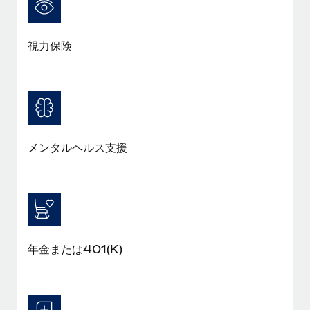
福利厚生
ブログ
従業員の福利厚生を簡単に管理
視力保険
Remoteの製品アップデート：GustoとXeroの統合お
よびContractor Management Plus（契約社員管理
プラス）
Remoteの使命は、世界のどこにいても、あらゆる規模の企業が
業務に最適な人材を採用し、管理し、給与を支給できるようにす
ることです。この数週間で、新しい統合、機能、改良点をリリー
メンタルヘルス支援
スしました。...
詳細を見る
給与詐欺：種類、事例、ビジネスを守る方法
年金または401(K)
給与, 賃金は詐欺の特に魅力的な標的です。多額の資金がシステ
ム間で頻繁に移動しているためです。このため、自社のビジネス
を保護することは極めて重要です。...