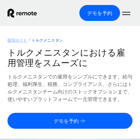
デモを予約
ホーム
国別ガイド
トルクメニスタン
製品
トルクメニスタンにおける雇
用管理をスムーズに
ソリューション
グローバル雇用
グローバル給与処理
トルクメニスタンでの雇用をシンプルにできます。給与
リソース
各国の制度に対応
コンプライアンス対応の給与処理を手軽に
処理、福利厚生、税務、コンプライアンス、さらにはト
国別ガイド
ルクメニスタンチーム向けのストックオプションまで、
価格
ツールと計算ツール
Employer of Record（EOR）
/国別のグローバル雇用支援を検索する
使いやすいプラットフォームで一元管理できます。
グローバル展開をコストをかけずに実現
誤分類リスク判定ツール
米国州エクスプローラー
国別に従業員の誤分類リスクを確認する
Contractor of Record
米国の各州において採用プロセスを簡素化する
日本語
デモを予約
世界中の契約社員と法令を遵守して契約
従業員コスト計算ツール
Remoteを他社と比較
各国の総従業員コストを計算する
契約社員管理
English
他社と比較した、当社の強みを確認する