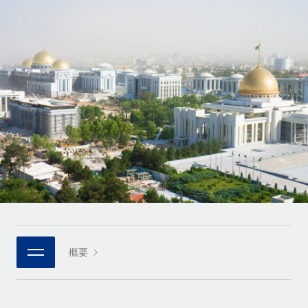
世界中の契約社員をオンボーディングし、管理
契約社員の報酬計算ツール
ログイン
Nederlands
グローバルな契約社員向けに、通貨オプションと支払スピー
PEO
成長の段階
ドを確認する
複雑な雇用関連業務を外部委託
Français
スタートアップ
成長中の企業向けのアジャイルなグローバルHR・給与処理ソ
REMOTEで学習
Deutsch
リューション
インフラ
リサーチおよびガイド
Remote統合
ミッドマーケット
Español
人事機能をワークフローにシームレスに統合する
活用事例
カスタマイズされた人事ソリューションでチームを拡大する
Italiano
プラットフォーム
HR用語集
企業
チームのための人事の基本機能を内蔵
大企業向けのグローバルHR
Português (Portugal)
チェックリストおよびテンプレート
接続
新しい
職務内容ライブラリ
日本語
当社のMCPを使用して、あらゆるAIツールをRemoteに接続
パートナーに登録
戦略的テクノロジーパートナー
ウェビナー
統合
概要
한국어
グローバルな人事機能を柔軟に自社プラットフォームへ統合
基本的なビジネスツールを活用して業務プロセスを効率化す
イベント
る
中文（简体）
パートナーとして登録
ニュースルーム