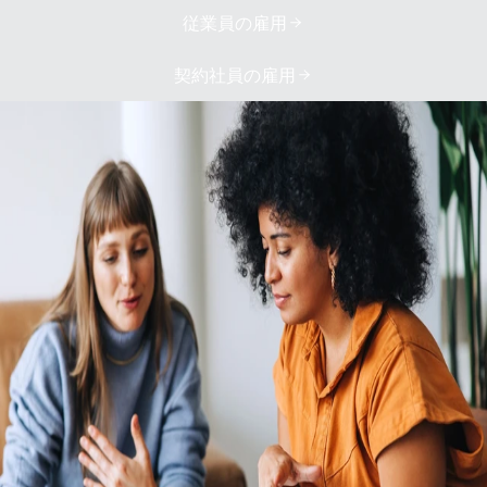
従業員の雇用
契約社員の雇用
自社の現地法人を設立する負担を回避
経済状況の悪化や厳しいコスト管理の影響で、外国に新たな法
人を設立することの正当性を示すのは困難です。設立手続きに
は多額の費用がかかるうえ、複雑であり、規制の変更に対応で
きない場合、重大なペナルティを受けるリスクも伴います。
Remoteの完全所有の現地法人、HR統合機能、社内のコンプラ
イアンス専門家、統合型給与システムを活用し、シンプルなハ
ブからグローバルチームの支払いと管理を行いましょう。
国際的な従業員と契約社員の採用・支払いを簡単に
複数の国での人事、福利厚生、税務、給与処理に関する法令遵
守に、膨大な労力やコストをかける必要はありません。