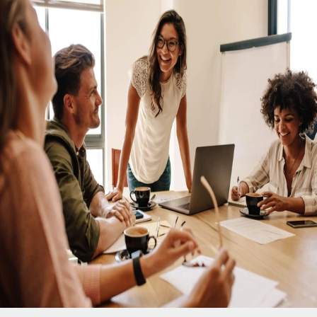
グローバルコンプライアンスを確保でき
る、信頼できるパートナーと提携
転勤、就労許可、ビザに対応
Remoteの転勤に関する専門家の知識を利用すれば、人材がど
こに転出しても活用できます。国境を越えた移動の際も、適切
な就労許可を確保し、雇用契約が国際的な法令を遵守できるよ
う支援します。
契約社員を従業員に簡単に転換
堅牢な知的財産保護により所有権を維持
グローバルHRの専門家によるカスタマイズされたサービス