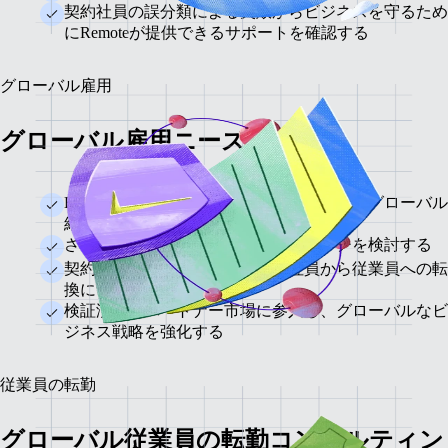
契約社員の誤分類による失敗からビジネスを守るため
にRemoteが提供できるサポートを確認する
グローバル雇用
グローバル雇用ニーズの評価
Employer of Record (EOR)、契約社員管理、グローバル
給与、現地法人設立の違いを確認する
さまざまな組織構造に最適なアプローチを検討する
契約社員の誤分類リスクと契約社員から従業員への転
換について理解する
検証済みのパートナー市場に参入し、グローバルなビ
ジネス戦略を強化する
従業員の転勤
グローバル従業員の転勤コンサルティン