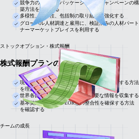
競争力の高い雇用パッケージと雇用キャンペーンの構
築方法を理解する
多様性、平等性、包括制の取り組みを強化する
グローバル人材調達と雇用に、検証済みの人材パート
ナーマーケットプレイスを利用する
ストックオプション・株式報酬
株式報酬プランの作成
現在の株式プランを見直し、海外人材に適用する方法
を理解する
世界各国の税制や規制に関する重要な情報を収集する
基本契約を改定し、EORとの整合性を確保する方法
を確認する
チームの成長