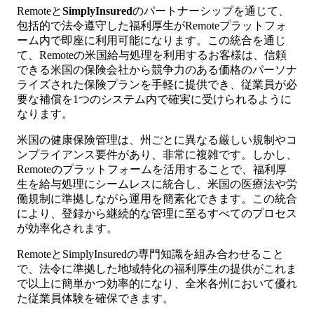
Remoteと
SimplyInsured
のパートナーシップを通じて、
包括的で法令遵守した福利厚生がRemoteプラットフォ
ーム内で即座に利用可能になります。この統合を通じ
て、Remoteの米国給与処理を利用するお客様は、信頼
できる米国の保険会社から競争力のある価格のパーソナ
ライズされた保険プランを手軽に提供でき、従業員が必
要な補償を1つのシステム内で確実に受けられるように
なります。
米国の健康保険管理は、州ごとに異なる厳しい規制やコ
ンプライアンス要件があり、非常に複雑です。しかし、
Remoteのプラットフォームを活用することで、福利厚
生を給与処理にシームレスに統合し、米国の医療法や労
働規制に準拠しながら運用を簡素化できます。この統合
により、登録から継続的な管理に至るすべてのプロセス
が効率化されます。
RemoteとSimplyInsuredの専門知識を組み合わせること
で、法令に準拠した地域特化の福利厚生の提供がこれま
で以上に簡単かつ効率的になり、全米各州において優れ
た従業員体験を確保できます。