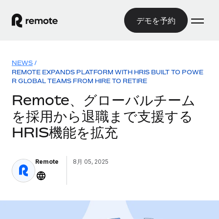
デモを予約
ホーム
NEWS
/
REMOTE EXPANDS PLATFORM WITH HRIS BUILT TO POWE
製品
R GLOBAL TEAMS FROM HIRE TO RETIRE
Remote、グローバルチーム
ソリューション
グローバル雇用
を採用から退職まで支援する
グローバル給与処理
リソース
各国の制度に対応
コンプライアンス対応の給与処理を手軽に
HRIS機能を拡充
国別ガイド
価格
ツールと計算ツール
Employer of Record（EOR）
/国別のグローバル雇用支援を検索する
グローバル展開をコストをかけずに実現
Remote
8月 05, 2025
誤分類リスク判定ツール
米国州エクスプローラー
国別に従業員の誤分類リスクを確認する
Contractor of Record
米国の各州において採用プロセスを簡素化する
日本語
世界中の契約社員と法令を遵守して契約
従業員コスト計算ツール
Remoteを他社と比較
各国の総従業員コストを計算する
契約社員管理
English
他社と比較した、当社の強みを確認する