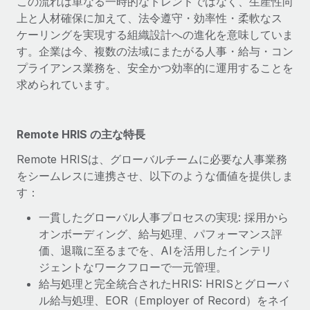
この流れは単なる一時的なトレンドではなく、生産性向
上と人材確保に加えて、法令遵守・効率性・柔軟なス
福利厚生
ブログ
ケーリングを実現する組織設計への進化を意味していま
従業員の福利厚生を簡単に管理
す。企業は今、複数の法域にまたがる人事・給与・コン
Remoteの製品アップデート：GustoとXeroの統合お
プライアンス業務を、安全かつ効率的に運用することを
よびContractor Management Plus（契約社員管理
求められています。
プラス）
Remoteの使命は、世界のどこにいても、あらゆる規模の企業が
業務に最適な人材を採用し、管理し、給与を支給できるようにす
Remote HRIS の主な特長
ることです。この数週間で、新しい統合、機能、改良点をリリー
Remote HRISは、グローバルチームに必要な人事業務
スしました。...
をシームレスに連携させ、以下のような価値を提供しま
詳細を見る
す：
一貫したグローバル人事プロセスの実現: 採用から
オンボーディング、給与処理、パフォーマンス評
給与詐欺：種類、事例、ビジネスを守る方法
価、退職に至るまでを、AIを活用したインテリ
給与, 賃金は詐欺の特に魅力的な標的です。多額の資金がシステ
ジェントなワークフローで一元管理。
ム間で頻繁に移動しているためです。このため、自社のビジネス
給与処理と完全統合されたHRIS: HRISとグローバ
を保護することは極めて重要です。...
ル給与処理、EOR（Employer of Record）をネイ