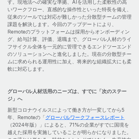
す。現地法への確実な準拠、AIを活用した柔軟性の高
当社とのパートナーシップの可能性を検討する
いワークフロー、直感的な操作性といった特長を備え、
サービス
給与・人材情報
Remote Build
近日リリース予定
従来のツールでは対応が難しかった分散型チームの管理
専門家に相談
統合とAI自動化に関するコンサルティング
課題を解決します。今回のアップデートにより、
情報センター
グローバル人事・コンプライアンスの専門サポート
Remoteのプラットフォームは採用からオンボーディン
サポートを依頼する
グ、給与計算、評価、退職まで、グローバル人材のライ
バックグラウンドチェック
活用事例
フサイクル全体を一元的に管理できるエンドツーエンド
候補者の選考プロセスをシンプルに
すべてのリソースを表示する
のソリューションへと進化しました。現在の分散型チー
ムに求められる運用性に加え、将来的な組織拡大にも柔
Compliance Watchtower
軟に対応します。
コンプライアンスリスクを先回りして対応
ブログ
グローバル給与処理
デバイス管理
グローバル人材活用のニーズは、すでに「次のステー
ITデバイスを世界規模で提供・管理
EORおよびPEO
ジ」へ
法人設立
契約社員管理
新型コロナウイルスによって働き方が一変してから5
法令順守した法人をスピーディに設立
年、Remoteの「
グローバルワークフォースレポート
税務
（2024年版）」によると、71%の企業がすでに国境を
移住・転勤
越えた採用を実施していることが明らかになりました。
ブログを読む
従業員の異動をスムーズに