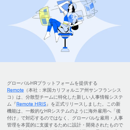
世界中の契約社員をオンボーディングし、管理
契約社員の報酬計算ツール
ログイン
Nederlands
グローバルな契約社員向けに、通貨オプションと支払スピー
PEO
成長の段階
ドを確認する
複雑な雇用関連業務を外部委託
Français
スタートアップ
成長中の企業向けのアジャイルなグローバルHR・給与処理ソ
REMOTEで学習
Deutsch
リューション
インフラ
リサーチおよびガイド
Remote統合
ミッドマーケット
Español
人事機能をワークフローにシームレスに統合する
活用事例
カスタマイズされた人事ソリューションでチームを拡大する
Italiano
プラットフォーム
HR用語集
企業
チームのための人事の基本機能を内蔵
大企業向けのグローバルHR
Português (Portugal)
チェックリストおよびテンプレート
グローバルHRプラットフォームを提供する
接続
新しい
Remote
（本社：米国カリフォルニア州サンフランシス
職務内容ライブラリ
日本語
当社のMCPを使用して、あらゆるAIツールをRemoteに接続
コ）は、分散型チームに特化した新しい人事情報システ
パートナーに登録
ム『
Remote HRIS
』を正式リリースしました。この新
戦略的テクノロジーパートナー
ウェビナー
統合
한국어
機能は、一般的なHRシステムのように海外雇用へ「後
グローバルな人事機能を柔軟に自社プラットフォームへ統合
基本的なビジネスツールを活用して業務プロセスを効率化す
付け」で対応するのではなく、グローバルな雇用・人事
イベント
る
中文（简体）
管理を本質的に支援するために設計・開発されたもので
パートナーとして登録
ニュースルーム