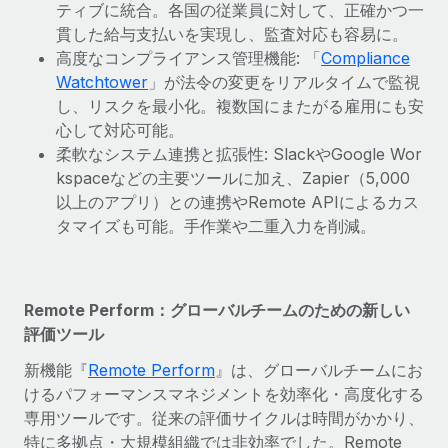
ティブに統合。各国の従業員に対して、正確かつ一
詳細を見る
貫した給与支払いを実現し、監査対応も容易に。
高度なコンプライアンス管理機能: 「
Compliance
Watchtower
」が法令の変更をリアルタイムで監視
し、リスクを最小化。複数国にまたがる雇用にも安
心して対応可能。
柔軟なシステム連携と拡張性: SlackやGoogle Wor
kspaceなどの主要ツールに加え、Zapier（5,000
以上のアプリ）との連携やRemote APIによるカス
タマイズも可能。手作業や二重入力を削減。
Remote Perform：グローバルチームのための新しい
評価ツール
新機能『
Remote Perform
』は、グローバルチームにお
けるパフォーマンスマネジメントを効率化・高度化する
専用ツールです。従来の評価サイクルは時間がかかり、
特に多拠点・大規模組織では非効率でした。Remote