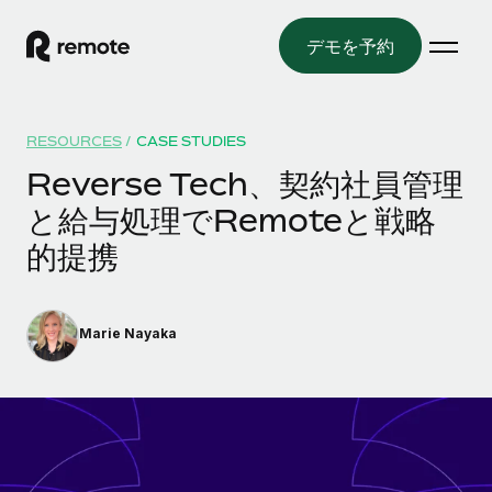
デモを予約
ホーム
RESOURCES
/
CASE STUDIES
製品
Reverse Tech、契約社員管理
と給与処理でRemoteと戦略
ソリューション
グローバル雇用
的提携
グローバル給与処理
リソース
各国の制度に対応
コンプライアンス対応の給与処理を手軽に
国別ガイド
価格
ツールと計算ツール
Employer of Record（EOR）
Marie Nayaka
/国別のグローバル雇用支援を検索する
グローバル展開をコストをかけずに実現
誤分類リスク判定ツール
米国州エクスプローラー
国別に従業員の誤分類リスクを確認する
Contractor of Record
米国の各州において採用プロセスを簡素化する
日本語
世界中の契約社員と法令を遵守して契約
従業員コスト計算ツール
Remoteを他社と比較
各国の総従業員コストを計算する
契約社員管理
English
他社と比較した、当社の強みを確認する