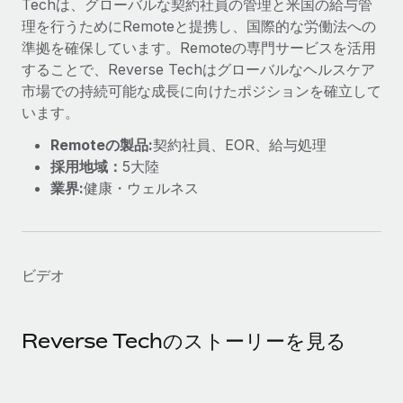
Techは、グローバルな契約社員の管理と米国の給与管
当社とのパートナーシップの可能性を検討する
理を行うためにRemoteと提携し、国際的な労働法への
サービス
給与・人材情報
Remote Build
近日リリース予定
準拠を確保しています。Remoteの専門サービスを活用
専門家に相談
統合とAI自動化に関するコンサルティング
することで、Reverse Techはグローバルなヘルスケア
情報センター
グローバル人事・コンプライアンスの専門サポート
市場での持続可能な成長に向けたポジションを確立して
サポートを依頼する
います。
バックグラウンドチェック
活用事例
Remoteの製品:
契約社員、EOR、給与処理
候補者の選考プロセスをシンプルに
すべてのリソースを表示する
採用地域：
5大陸
Reverse Tech、契約社員管理と給与処理でRemote
と戦略的提携
Compliance Watchtower
業界:
健康・ウェルネス
コンプライアンスリスクを先回りして対応
ブログ
Reverse Techの概要 健康とウェルネスのスタートアップである
Reverse...
グローバル給与処理
デバイス管理
ITデバイスを世界規模で提供・管理
詳細を見る
EORおよびPEO
ビデオ
法人設立
契約社員管理
法令順守した法人をスピーディに設立
AIのパイオニアであるWeaviateは、Remoteを使
Reverse Techのストーリーを見る
税務
い、どのようにしてワークフォースを120%に増やした
移住・転勤
のか
ブログを読む
従業員の異動をスムーズに
Weaviateの概要...