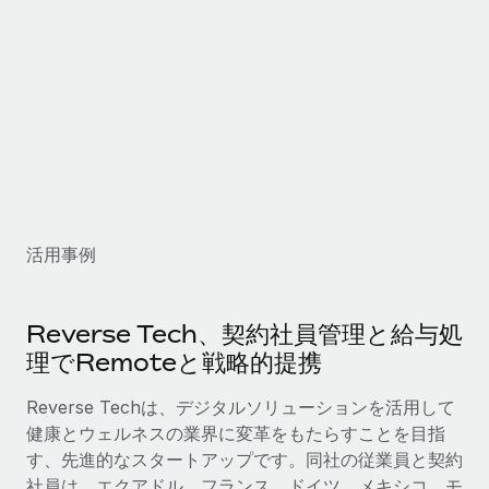
福利厚生
詳細を見る
ブログ
従業員の福利厚生を簡単に管理
Remoteの製品アップデート：GustoとXeroの統合お
よびContractor Management Plus（契約社員管理
プラス）
Remoteの使命は、世界のどこにいても、あらゆる規模の企業が
業務に最適な人材を採用し、管理し、給与を支給できるようにす
ることです。この数週間で、新しい統合、機能、改良点をリリー
活用事例
スしました。...
詳細を見る
Reverse Tech、契約社員管理と給与処
理でRemoteと戦略的提携
給与詐欺：種類、事例、ビジネスを守る方法
Reverse Techは、デジタルソリューションを活用して
給与, 賃金は詐欺の特に魅力的な標的です。多額の資金がシステ
健康とウェルネスの業界に変革をもたらすことを目指
ム間で頻繁に移動しているためです。このため、自社のビジネス
す、先進的なスタートアップです。同社の従業員と契約
を保護することは極めて重要です。...
社員は、エクアドル、フランス、ドイツ、メキシコ、モ