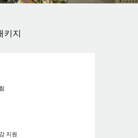
패키지
험
강 지원