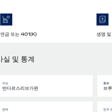
연금 또는 401(K)
생명 및
사실 및 통계
수도
통화
반다르스리브가완
브루
언어
인구 