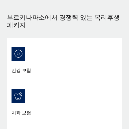
서비스
급여 및 인재 인사이트
Remote Build
곧 제공 예정
전문가 상담
통합 및 AI 자동화 컨설팅
부르키나파소에서 경쟁력 있는 복리후생
인사이트 센터
글로벌 인사 및 규정 준수 업무 처리에 전문가 지원 제공
패키지
지원받기
신원 조사
사례 연구
채용 후보자 심사 프로세스 간소화
모든 리소스 보기
Compliance Watchtower
규정 준수 관련 위험에 선제적으로 대응
블로그
글로벌 급여
건강 보험
기기 관리
전 세계 IT 장비 제공 및 추적 관리
EOR 및 PEO
법인 설립
계약자 관리
법인 설립을 빠르고 준법적으로 지원
세금
글로벌 인재 이동 및 전근
치과 보험
블로그 둘러보기
직원 해외 이전을 간편하게 처리