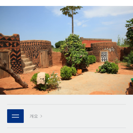
전 세계 계약자의 온보딩 및 관리
계약자 지급 계산기
로그인
Nederlands
글로벌 계약직을 위한 통화 옵션과 지급 소요 시간 확인
PEO
성장 단계
복잡한 고용 업무를 아웃소싱
Français
스타트업
REMOTE와 함께 배우기
성장하는 기업을 위한 민첩한 글로벌 HR 및 급여 솔루션
Deutsch
리서치 및 가이드
인프라
중견기업
Remote 통합
사례 연구
맞춤형 HR 솔루션으로 팀 확장
Español
HR을 워크플로에 매끄럽게 통합
HR 용어집
엔터프라이즈
Italiano
플랫폼
대기업을 위한 글로벌 HR
체크리스트 및 템플릿
팀을 위한 통합된 핵심 HR 기능
Português (Portugal)
직무 설명 라이브러리
연결
새로운
REMOTE 파트너 되기
日本語
MCP를 사용하여 모든 AI 도구를 Remote에 연결 가능
전략적 기술 파트너
웨비나
통합
플랫폼에 글로벌 HR을 유연하게 통합
한국어
이벤트
핵심 비즈니스 도구로 프로세스를 간소화
개요
파트너 되기
中文（简体）
뉴스룸
Remote와의 파트너십 기회 탐색