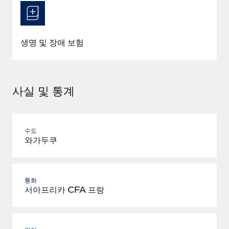
생명 및 장애 보험
사실 및 통계
수도
와가두쿠
통화
서아프리카 CFA 프랑