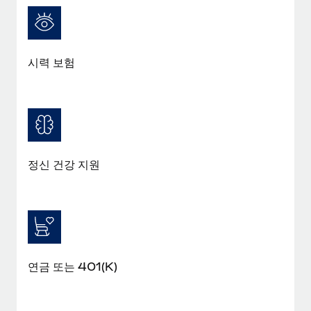
복리후생
블로그
손쉬운 직원 복리후생 관리
Remote 제품 관련 소식: Gusto 및 Xero와의 통합과
Remote Contractor Management Plus
시력 보험
Remote의 사명은 모든 규모의 기업이 전 세계 어디서든 업무에 가
장 적합 사람을 찾아 채용 및 관리하고 급여를 지급하도록 돕는 것
입니다. 이를 위해 최근 몇 주 동안 새로운...
자세히 알아보기
정신 건강 지원
Shootsta가 Remote를 통해 네 개의 시장에서 글로벌
채용을 확장한 방법
비디오 콘텐츠를 활용한 마케팅이 계속해서 인기를 끌면서, 기업들
에게는 흥미롭고 전문적인 비디오 제작이 어느 때보다 중요해졌습
니다. 그러나 대부분의 회사들은 그렇게 높은 품질의...
연금 또는 401(K)
자세히 알아보기