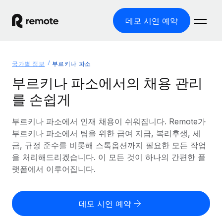
데모 시연 예약
홈
국가별 정보
부르키나 파소
제품
부르키나 파소에서의 채용 관리
를 손쉽게
솔루션
글로벌 고용
글로벌 급여
부르키나 파소에서 인재 채용이 쉬워집니다. Remote가
리소스
글로벌 서비스 제공
규정을 준수하며 급여 지급을 손쉽게 처리
부르키나 파소에서 팀을 위한 급여 지급, 복리후생, 세
국가별 정보
금, 규정 준수를 비롯해 스톡옵션까지 필요한 모든 작업
요금
도구 및 계산기
기록상 고용주(EOR)
국가별 글로벌 채용 지원 알아보기
을 처리해드리겠습니다. 이 모든 것이 하나의 간편한 플
법인 설립 비용 없이 전 세계로 사업을 확장
오분류 리스크 평가 도구
랫폼에서 이루어집니다.
미국 주별 정보
국가별 직원 오분류 리스크 확인
기록상 계약자
미국 모든 주 전역에서 채용 업무를 간소화
한국어
전 세계에서 규정을 준수하며 계약자 고용
직원 비용 계산기
데모 시연 예약
Remote와 다른 솔루션 비교
국가별 총 인건비 계산
계약자 관리
English
다른 업체들과 비교해보기