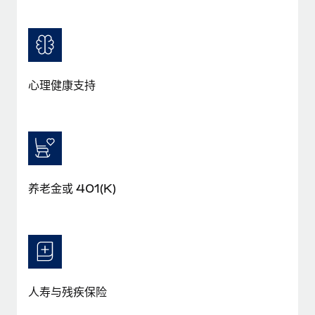
福利
actually looks like
轻松管理员工福利
了解更多
Most teams hear "payroll implementation" and picture a
six-month project with a dedicated team....
了解更多
心理健康支持
养老金或 401(K)
人寿与残疾保险