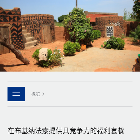
全球合同工入职与管理
合同工薪酬结算计算器
登录
Nederlands
探索全球合同工的结算货币选项与结算速度
PEO
成长阶段
外包复杂雇佣任务
Français
初创企业
通过 REMOTE 学习
为成长型企业量身打造的全球敏捷型人力资源与薪资解决方案
Deutsch
研究与指引
基础设施
中型市场
Remote Embedded
案例研究
通过定制化人力资源解决方案扩展团队
Español
将人力资源无缝融入工作流程
人力资源术语表
企业
Italiano
平台
面向大型企业的全球化人力资源服务
核对表和模板
团队的内置核心人力资源功能
Português (Portugal)
职位描述库
连接
概览
新的
与我们携手合作
日本語
使用我们的 MCP 将任何人工智能工具与 Remote 平台相连
战略技术合作伙伴
网络研讨会
集成
灵活地将全球人力资源嵌入您的平台
한국어
活动
借助核心业务工具简化流程
成为合作伙伴
在布基纳法索提供具竞争力的福利套餐
中文（简体）
新闻室
与我们共探合作机遇