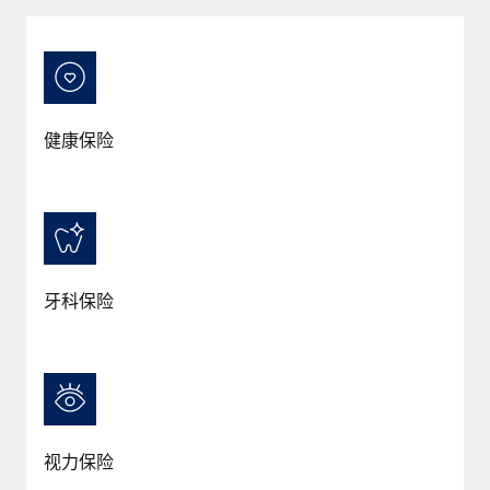
服务
薪金与人才洞察
Remote Build
即将推出
咨询专家
集成与人工智能自动化咨询
洞察中心
获得全球人力资源与合规方面的专家帮助
获得支持
背景调查
案例研究
健康保险
简化候选人筛选流程
查看全部资源
Cultivating a Thriving Remote-First Culture in
Partnership with Remote
合规守望台
防范合规风险
博客
At a glance Discover the evolution of TheyDo, a pioneering
journey management platform that has...
设备管理
Why owned entities are key to maintaining
EOR compliance
在全球范围内配置和跟踪 IT 设备
牙科保险
了解更多
As the global workforce continues to expand in response
实体设立
to the demands of today’s labor market, the...
快速建立合规实体
Reverse Tech's strategic partnership with
Remote for contractor management and
了解更多
人员调配与搬迁
payroll
轻松搬迁员工
Reverse Tech at a glance Health and wellness startup,
视力保险
What a Workday global payroll implementation
Reverse Tech, partnered with Remote to manage...