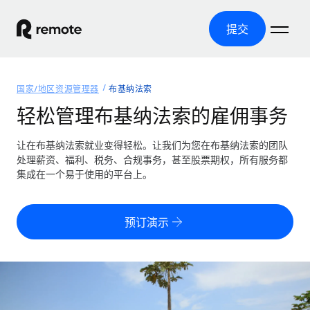
提交
首页
国家/地区资源管理器
布基纳法索
产品
轻松管理布基纳法索的雇佣事务
解决方案
全球招聘
让在布基纳法索就业变得轻松。让我们为您在布基纳法索的团队
处理薪资、福利、税务、合规事务，甚至股票期权，所有服务都
全球薪资管理
资源
集成在一个易于使用的平台上。
覆盖全球
轻松运行合规薪资
国家/地区资源管理器
定价
工具与计算器
第三方雇佣托管服务
按国家/地区查找全球雇佣支持
预订演示
零实体成本实现全球扩张
误分类风险计算工具
美国各州浏览器
按国家/地区检查员工误分类风险
第三方合同工托管服务
简化美国各州的招聘
中文（简体）
全球合规聘用合同工
员工成本计算器
Remote 无惧对比
计算任何国家的员工总成本
合同工管理
English
了解我们的竞争优势