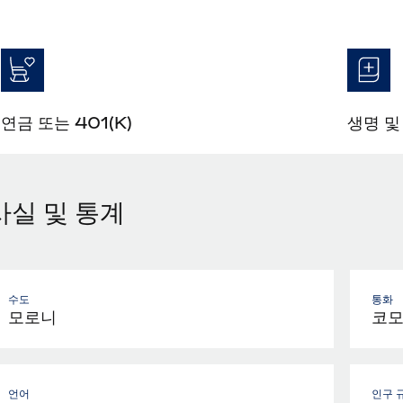
연금 또는 401(K)
생명 및
사실 및 통계
수도
통화
모로니
코모
언어
인구 