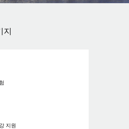
키지
험
강 지원