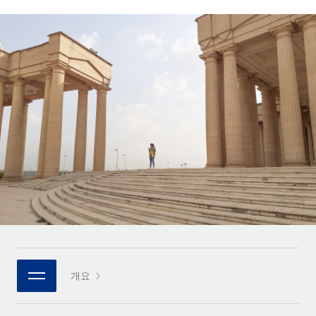
전 세계 계약자의 온보딩 및 관리
계약자 지급 계산기
로그인
Nederlands
글로벌 계약직을 위한 통화 옵션과 지급 소요 시간 확인
PEO
성장 단계
복잡한 고용 업무를 아웃소싱
Français
스타트업
REMOTE와 함께 배우기
성장하는 기업을 위한 민첩한 글로벌 HR 및 급여 솔루션
Deutsch
리서치 및 가이드
인프라
중견기업
Remote 통합
사례 연구
맞춤형 HR 솔루션으로 팀 확장
Español
HR을 워크플로에 매끄럽게 통합
HR 용어집
엔터프라이즈
Italiano
플랫폼
대기업을 위한 글로벌 HR
체크리스트 및 템플릿
팀을 위한 통합된 핵심 HR 기능
Português (Portugal)
직무 설명 라이브러리
연결
새로운
REMOTE 파트너 되기
日本語
MCP를 사용하여 모든 AI 도구를 Remote에 연결 가능
전략적 기술 파트너
웨비나
통합
플랫폼에 글로벌 HR을 유연하게 통합
한국어
이벤트
핵심 비즈니스 도구로 프로세스를 간소화
개요
파트너 되기
中文（简体）
뉴스룸
Remote와의 파트너십 기회 탐색