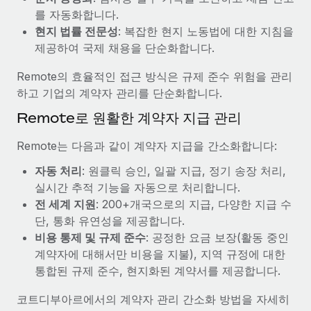
복리후생
를 자동화합니다.
블로그
손쉬운 직원 복리후생 관리
현지 법률 전문성
: 복잡한 현지 노동법에 대한 지침을
Remote 제품 관련 소식: Gusto 및 Xero와의 통합과
제공하여 국제 채용을 단순화합니다.
Remote Contractor Management Plus
Remote의 효율적인 접근 방식은 규제 준수 위험을 관리
Remote의 사명은 모든 규모의 기업이 전 세계 어디서든 업무에 가
하고 기업의 계약자 관리를 단순화합니다.
장 적합 사람을 찾아 채용 및 관리하고 급여를 지급하도록 돕는 것
Remote로 원활한 계약자 지급 관리
입니다. 이를 위해 최근 몇 주 동안 새로운...
자세히 알아보기
Remote는 다음과 같이 계약자 지급을 간소화합니다:
자동 처리
: 원클릭 승인, 일괄 지급, 정기 송장 처리,
실시간 추적 기능을 자동으로 처리합니다.
Shootsta가 Remote를 통해 네 개의 시장에서 글로벌
전 세계 지원
: 200+개국으로의 지급, 다양한 지급 수
채용을 확장한 방법
단, 통화 유연성을 제공합니다.
비디오 콘텐츠를 활용한 마케팅이 계속해서 인기를 끌면서, 기업들
비용 통제 및 규제 준수
: 공정한 요금 보장(활동 중인
에게는 흥미롭고 전문적인 비디오 제작이 어느 때보다 중요해졌습
계약자에 대해서만 비용을 지불), 지역 규정에 대한
니다. 그러나 대부분의 회사들은 그렇게 높은 품질의...
통합된 규제 준수, 현지화된 계약서를 제공합니다.
자세히 알아보기
코트디부아르에서의 계약자 관리 간소화 방법을 자세히