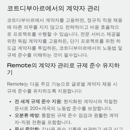
서비스
급여 및 인재 인사이트
Remote Build
곧 제공 예정
코트디부아르에서의 계약자 관리
전문가 상담
통합 및 AI 자동화 컨설팅
인사이트 센터
코트디부아르에서 계약자를 고용하면, 정규직 직원 채용
글로벌 인사 및 규정 준수 업무 처리에 전문가 지원 제공
에 따른 의무를 지지 않고도 전략적이고 비용 효율적으
지원받기
신원 조사
사례 연구
로 프로젝트를 수행할 수 있습니다. 전문 서비스 제공을
채용 후보자 심사 프로세스 간소화
위한 독립 계약자를 고용하든, 단기 프로젝트를 위한 하
모든 리소스 보기
도급 계약자를 투입하든, 코트디부아르에서의 노동법 및
Compliance Watchtower
규제 준수를 이해하는 것이 필수입니다.
규정 준수 관련 위험에 선제적으로 대응
블로그
Remote의 계약자 관리로 규제 준수 유지하
글로벌 급여
기
기기 관리
전 세계 IT 장비 제공 및 추적 관리
EOR 및 PEO
Remote는 다음 주요 기능으로 글로벌 계약자 채용 시
규제 준수를 유지하도록 지원합니다:
법인 설립
계약자 관리
법인 설립을 빠르고 준법적으로 지원
전 세계 규제 준수 지원
: 현지화된 계약서와 적절한
세금
문서로 200+개국의 노동법 준수를 보장합니다.
글로벌 인재 이동 및 전근
오분류 예방
: 통합된 규제 준수 점검과 원활한 계약
블로그 둘러보기
직원 해외 이전을 간편하게 처리
자-직원 전환을 포함합니다.
문서 중앙화
: 감사용 필수 기록을 보관하고 세금 신고