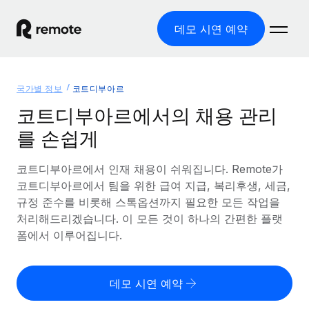
데모 시연 예약
홈
국가별 정보
코트디부아르
제품
코트디부아르에서의 채용 관리
를 손쉽게
솔루션
글로벌 고용
글로벌 급여
코트디부아르에서 인재 채용이 쉬워집니다. Remote가
리소스
글로벌 서비스 제공
규정을 준수하며 급여 지급을 손쉽게 처리
코트디부아르에서 팀을 위한 급여 지급, 복리후생, 세금,
국가별 정보
규정 준수를 비롯해 스톡옵션까지 필요한 모든 작업을
요금
도구 및 계산기
기록상 고용주(EOR)
국가별 글로벌 채용 지원 알아보기
처리해드리겠습니다. 이 모든 것이 하나의 간편한 플랫
법인 설립 비용 없이 전 세계로 사업을 확장
오분류 리스크 평가 도구
폼에서 이루어집니다.
미국 주별 정보
국가별 직원 오분류 리스크 확인
기록상 계약자
미국 모든 주 전역에서 채용 업무를 간소화
한국어
전 세계에서 규정을 준수하며 계약자 고용
직원 비용 계산기
데모 시연 예약
Remote와 다른 솔루션 비교
국가별 총 인건비 계산
계약자 관리
English
다른 업체들과 비교해보기